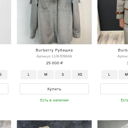
Burberry Рубашка
Burb
Артикул: LUX-109666
Артик
25 000 ₽
S
L
M
S
XS
L
Купить
Есть в наличии
Ест