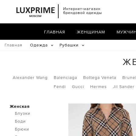
Интернет-магазин
брендовой одежды
ГЛАВНАЯ
ЖЕНЩИНАМ
МУЖЧИ
Главная
Одежда
Рубашки
Ж
Alexander Wang
Balenciaga
Bottega Veneta
Brunel
Fendi
Gucci
Hermes
Jil Sander
Женская
Блузки
Боди
Брюки