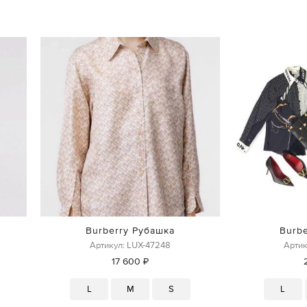
Burberry Рубашка
Burb
Артикул: LUX-47248
Артик
17 600 ₽
L
M
S
L