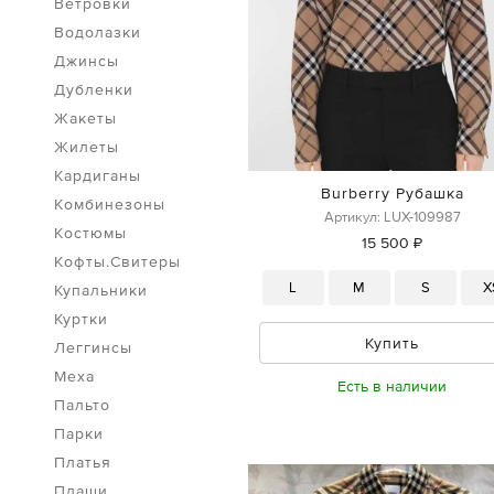
Ветровки
Водолазки
Джинсы
Дубленки
Жакеты
Жилеты
Кардиганы
Burberry Рубашка
Комбинезоны
Артикул: LUX-109987
Костюмы
15 500 ₽
Кофты.Свитеры
L
M
S
X
Купальники
Куртки
Купить
Леггинсы
Меха
Есть в наличии
Пальто
Парки
Платья
Плащи