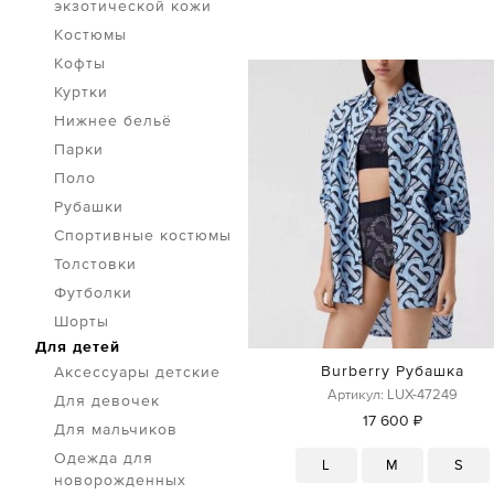
экзотической кожи
Костюмы
Кофты
Куртки
Нижнее бельё
Парки
Поло
Рубашки
Спортивные костюмы
Толстовки
Футболки
Шорты
Для детей
Burberry Рубашка
Аксессуары детские
Артикул: LUX-47249
Для девочек
17 600 ₽
Для мальчиков
Одежда для
L
M
S
новорожденных