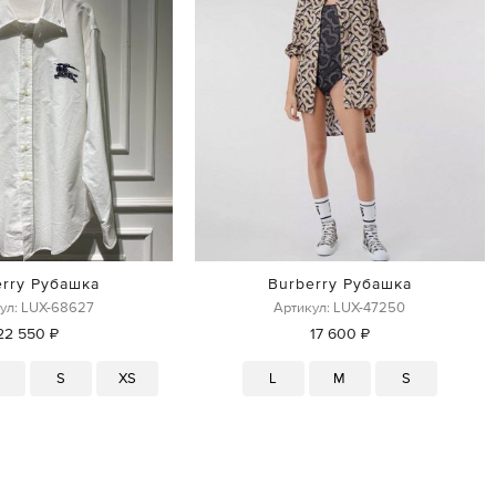
erry Рубашка
Burberry Рубашка
ул: LUX-68627
Артикул: LUX-47250
22 550 ₽
17 600 ₽
M
S
XS
L
M
S