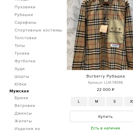
Пуховики
Рубашки
Сарафаны
Спортивные костюмы
Толстовки
Топы
Туники
Футболки
Худи
Burberry Рубашка
Шорты
Артикул: LUX-74096
Юбки
22 000 ₽
Мужская
Брюки
L
M
S
X
Ветровки
Джинсы
Купить
Жилеты
Есть в наличии
Изделия из