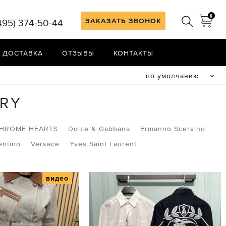
0
ЗАКАЗАТЬ ЗВОНОК
495) 374-50-44
 ДОСТАВКА
ОТЗЫВЫ
КОНТАКТЫ
по умолчанию
RY
HROME HEARTS
Dolce & Gabbana
Ermanno Scervino
entino
Versace
Yves Saint Laurent
видео