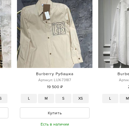
Burberry Рубашка
Burb
Артикул: LUX-73187
Артик
19 500 ₽
S
L
M
S
XS
L
Купить
Есть в наличии