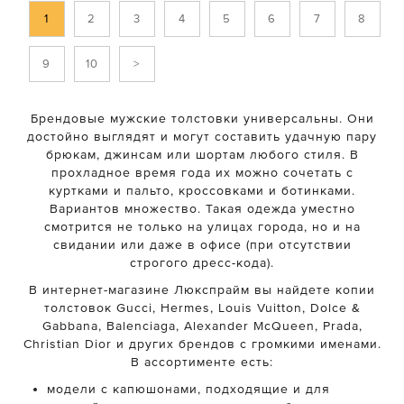
1
2
3
4
5
6
7
8
9
10
>
Брендовые мужские толстовки универсальны. Они
достойно выглядят и могут составить удачную пару
брюкам, джинсам или шортам любого стиля. В
прохладное время года их можно сочетать с
куртками и пальто, кроссовками и ботинками.
Вариантов множество. Такая одежда уместно
смотрится не только на улицах города, но и на
свидании или даже в офисе (при отсутствии
строгого дресс-кода).
В интернет-магазине Люкспрайм вы найдете копии
толстовок Gucci, Hermes, Louis Vuitton, Dolce &
Gabbana, Balenciaga, Alexander McQueen, Prada,
Christian Dior и других брендов с громкими именами.
В ассортименте есть:
модели с капюшонами, подходящие и для