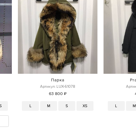
Парка
Pr
Артикул: LUX-61078
Артик
63 800 ₽
S
L
M
S
XS
L