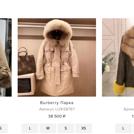
Burberry Парка
Артикул: LUX-58767
Артик
38 500 ₽
S
L
M
S
XS
L