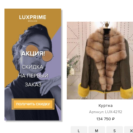
Куртка
Артикул: LUX-42112
134 750 ₽
L
M
S
X