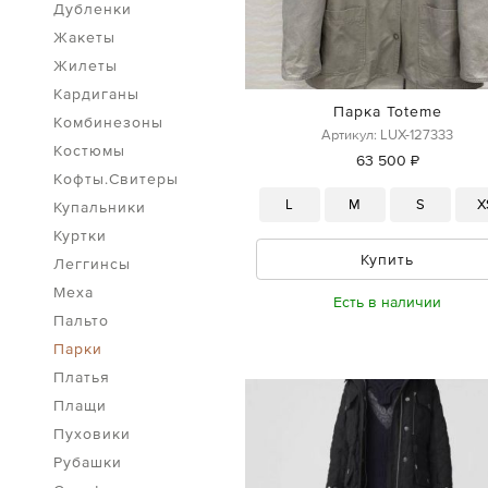
Дубленки
Жакеты
Жилеты
Кардиганы
Парка Toteme
Комбинезоны
Артикул: LUX-127333
Костюмы
63 500 ₽
Кофты.Свитеры
L
M
S
X
Купальники
Куртки
Купить
Леггинсы
Меха
Есть в наличии
Пальто
Парки
Платья
Плащи
Пуховики
Рубашки