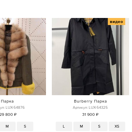
видео
Парка
Burberry Парка
ул: LUX-54876
Артикул: LUX-54325
129 800 ₽
31 900 ₽
M
S
L
M
S
XS