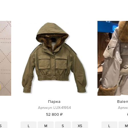
Парка
Bale
Артикул: LUX-41954
Артик
52 800 ₽
S
L
M
S
XS
L