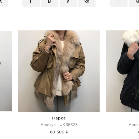
S
L
M
S
XS
L
Парка
Артикул: LUX-36823
Артик
60 500 ₽