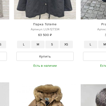
Парка Toteme
Pr
Артикул: LUX-127334
Артик
63 500 ₽
S
L
M
S
XS
L
Купить
Есть в наличии
Ест