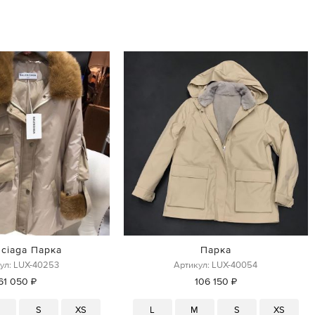
nciaga Парка
Парка
ул: LUX-40253
Артикул: LUX-40054
61 050 ₽
106 150 ₽
M
S
XS
L
M
S
XS