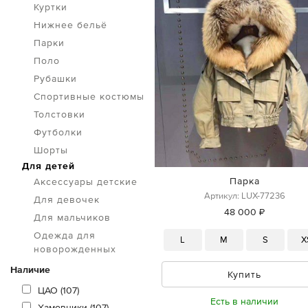
Куртки
Нижнее бельё
Парки
Поло
Рубашки
Спортивные костюмы
Толстовки
Футболки
Шорты
Для детей
Парка
Аксессуары детские
Артикул: LUX-77236
Для девочек
48 000 ₽
Для мальчиков
Одежда для
L
M
S
X
новорожденных
Наличие
Купить
ЦАО (107)
Есть в наличии
Хамовники (107)