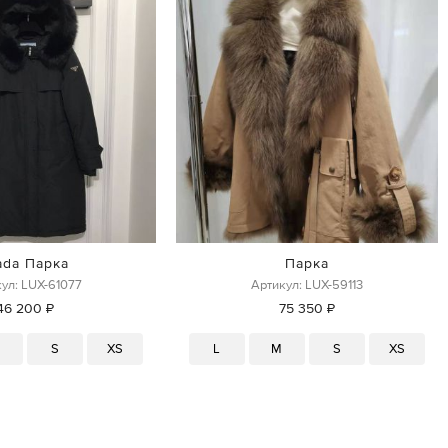
ada Парка
Парка
ул: LUX-61077
Артикул: LUX-59113
46 200 ₽
75 350 ₽
M
S
XS
L
M
S
XS