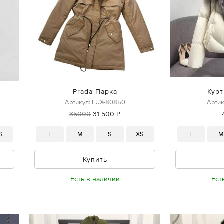
Prada Парка
Курт
Артикул: LUX-80850
Артик
35000
31 500 ₽
S
L
M
S
XS
L
Купить
Есть в наличии
Ест