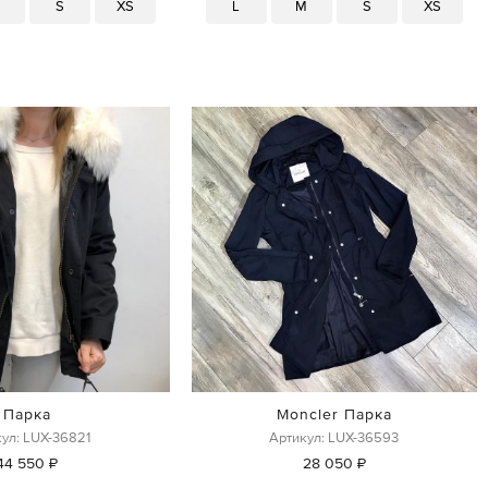
M
S
XS
L
M
S
XS
Парка
Moncler Парка
ул: LUX-36821
Артикул: LUX-36593
44 550 ₽
28 050 ₽