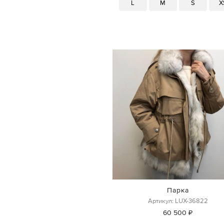
L
M
S
X
Парка
Артикул: LUX-36822
60 500 ₽