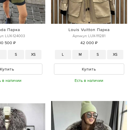
ada Парка
Louis Vuitton Парка
ул: LUX-124003
Артикул: LUX-111281
30 500 ₽
42 000 ₽
M
S
XS
L
M
S
XS
Купить
Купить
ь в наличии
Есть в наличии