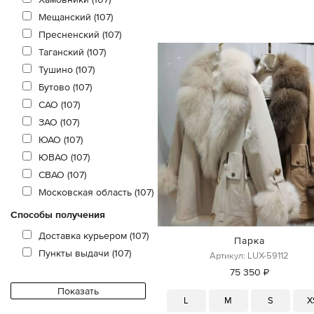
Мещанский (107)
Пресненский (107)
Таганский (107)
Тушино (107)
Бутово (107)
САО (107)
ЗАО (107)
ЮАО (107)
ЮВАО (107)
СВАО (107)
Московская область (107)
Способы получения
Доставка курьером (107)
Парка
Пункты выдачи (107)
Артикул: LUX-59112
75 350 ₽
L
M
S
X