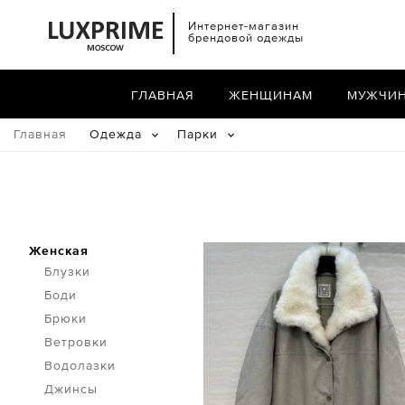
Интернет-магазин
брендовой одежды
ГЛАВНАЯ
ЖЕНЩИНАМ
МУЖЧИ
Главная
Одежда
Парки
Женская
Блузки
Боди
Брюки
Ветровки
Водолазки
Джинсы