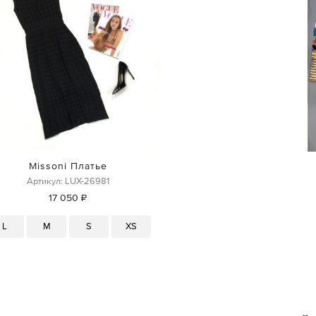
Missoni Платье
Артикул: LUX-26981
17 050 ₽
L
M
S
XS