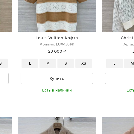
Louis Vuitton Кофта
Christ
Артикул: LUX-136141
Артик
23 000 ₽
S
L
M
S
XS
L
Купить
Есть в наличии
Ест