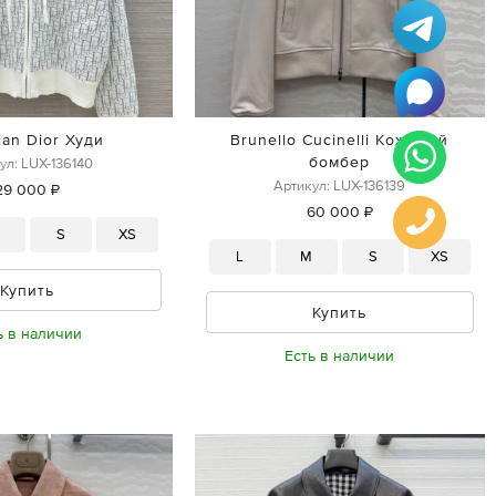
ian Dior Худи
Brunello Cucinelli Кожаный
бомбер
ул: LUX-136140
Артикул: LUX-136139
29 000 ₽
60 000 ₽
M
S
XS
L
M
S
XS
Купить
Купить
ь в наличии
Есть в наличии