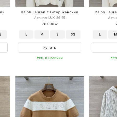
кий
Ralph Lauren Свитер женский
Ralph Laur
Артикул: LUX-136145
Артик
28 000 ₽
S
L
M
S
XS
L
Купить
Есть в наличии
Ест