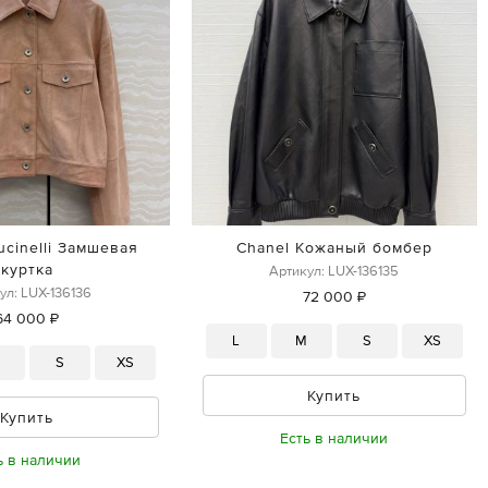
ucinelli Замшевая
Chanel Кожаный бомбер
куртка
Артикул: LUX-136135
ул: LUX-136136
72 000 ₽
64 000 ₽
L
M
S
XS
M
S
XS
Купить
Купить
Есть в наличии
ь в наличии