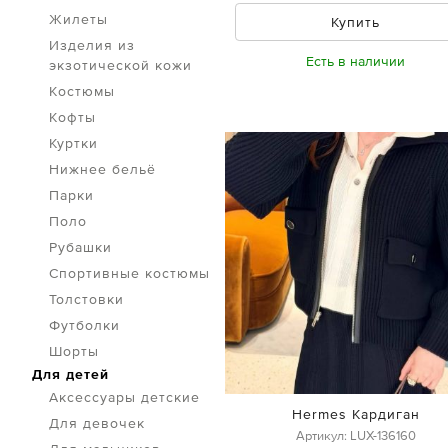
Жилеты
Купить
Изделия из
Есть в наличии
экзотической кожи
Костюмы
Кофты
Куртки
Нижнее бельё
Парки
Поло
Рубашки
Спортивные костюмы
Толстовки
Футболки
Шорты
Для детей
Аксессуары детские
Hermes Кардиган
Для девочек
Артикул: LUX-136160