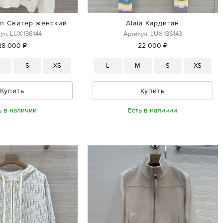
en Свитер женский
Alaia Кардиган
ул: LUX-136144
Артикул: LUX-136143
28 000 ₽
22 000 ₽
M
S
XS
L
M
S
XS
Купить
Купить
ь в наличии
Есть в наличии