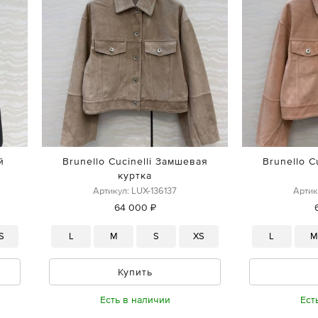
й
Brunello Cucinelli Замшевая
Brunello C
куртка
Артикул: LUX-136137
Артик
64 000 ₽
S
L
M
S
XS
L
Купить
Есть в наличии
Ест