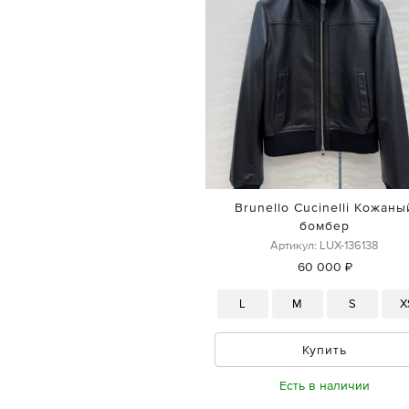
Brunello Cucinelli Кожаны
бомбер
Артикул: LUX-136138
60 000 ₽
L
M
S
X
Купить
Есть в наличии