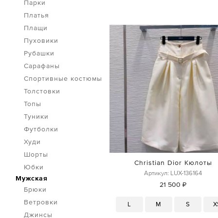
Парки
Платья
Плащи
Пуховики
Рубашки
Сарафаны
Спортивные костюмы
Толстовки
Топы
Туники
Футболки
Худи
Шорты
Christian Dior Кюлоты
Юбки
Артикул: LUX-136164
Мужская
21 500 ₽
Брюки
Ветровки
L
M
S
X
Джинсы