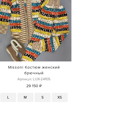
Missoni Костюм женский
брючный
Артикул: LUX-24105
29 150 ₽
L
M
S
XS