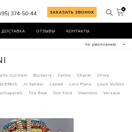
0
ЗАКАЗАТЬ ЗВОНОК
495) 374-50-44
 ДОСТАВКА
ОТЗЫВЫ
КОНТАКТЫ
по умолчанию
NI
ello Cucinelli
Burberry
Celine
Chanel
Chloe
QUEMUS
Jil Sander
Loewe
Loro Piana
Louis Vuitton
Schiaparelli
The Row
Tom Ford
Valentino
Versace