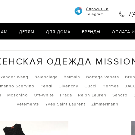
Спросить в
7(
Telegram
НАМ
ДЕТЯМ
ДЛЯ ДОМА
БРЕНДЫ
ОПЛАТА И
ЕНСКАЯ ОДЕЖДА MISSIO
exander Wang
Balenciaga
Balmain
Bottega Veneta
Brun
rmanno Scervino
Fendi
Givenchy
Gucci
Hermes
JAC
u
Moschino
Off-White
Prada
Ralph Lauren
Sandro
Vetements
Yves Saint Laurent
Zimmermann