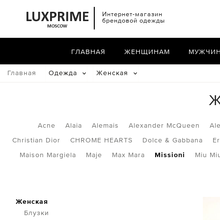
Интернет-магазин
брендовой одежды
ГЛАВНАЯ
ЖЕНЩИНАМ
МУЖЧИ
Главная
Одежда
Женская
Ж
Acne
Alaia
Alemais
Alexander McQueen
Al
Christian Dior
CHROME HEARTS
Dolce & Gabbana
E
Maison Margiela
Maje
Max Mara
Missioni
Miu Mi
Женская
Блузки