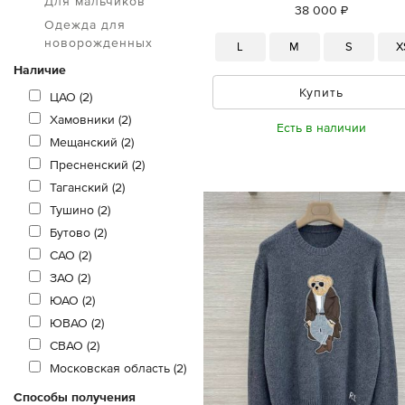
Для мальчиков
38 000 ₽
Одежда для
новорожденных
L
M
S
X
Наличие
Купить
ЦАО (2)
Хамовники (2)
Есть в наличии
Мещанский (2)
Пресненский (2)
Таганский (2)
Тушино (2)
Бутово (2)
САО (2)
ЗАО (2)
ЮАО (2)
ЮВАО (2)
СВАО (2)
Московская область (2)
Способы получения