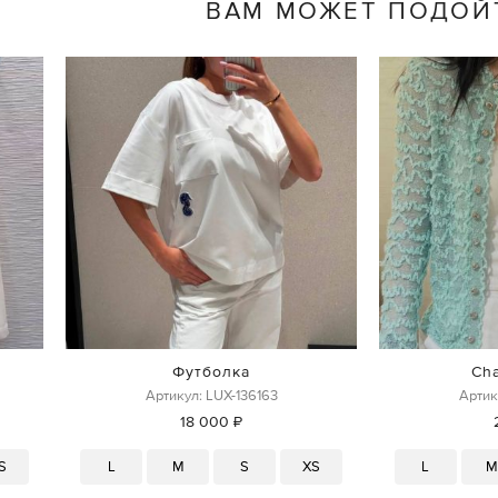
ВАМ МОЖЕТ ПОДОЙ
Футболка
Ch
Артикул: LUX-136163
Артик
18 000 ₽
S
L
M
S
XS
L