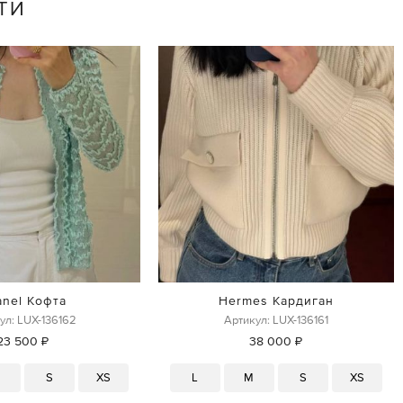
ТИ
anel Кофта
Hermes Кардиган
ул: LUX-136162
Артикул: LUX-136161
23 500 ₽
38 000 ₽
M
S
XS
L
M
S
XS