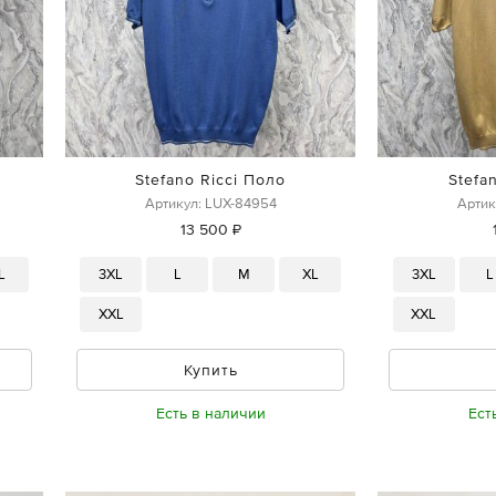
Stefano Ricci Поло
Stefa
Артикул: LUX-84954
Артик
13 500 ₽
L
3XL
L
M
XL
3XL
L
XXL
XXL
Купить
Есть в наличии
Ест