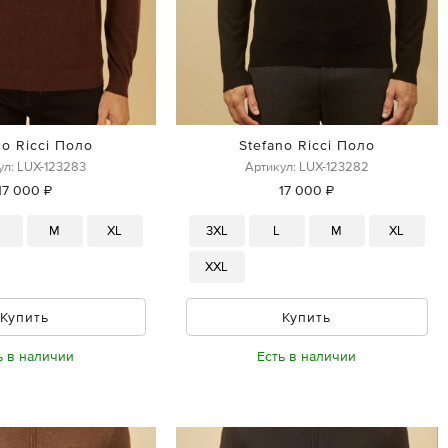
no Ricci Поло
Stefano Ricci Поло
ул: LUX-123283
Артикул: LUX-123282
17 000 ₽
17 000 ₽
M
XL
3XL
L
M
XL
XXL
Купить
Купить
ь в наличии
Есть в наличии