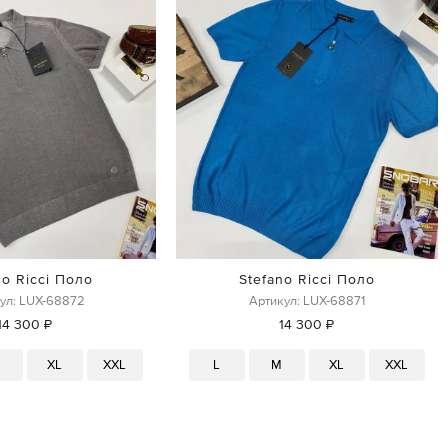
no Ricci Поло
Stefano Ricci Поло
ул: LUX-68872
Артикул: LUX-68871
14 300 ₽
14 300 ₽
M
XL
XXL
L
M
XL
XXL