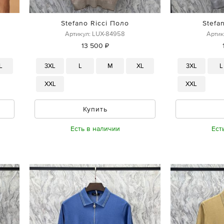
Stefano Ricci Поло
Stefa
Артикул: LUX-84958
Артик
13 500 ₽
L
3XL
L
M
XL
3XL
L
XXL
XXL
Купить
Есть в наличии
Ест