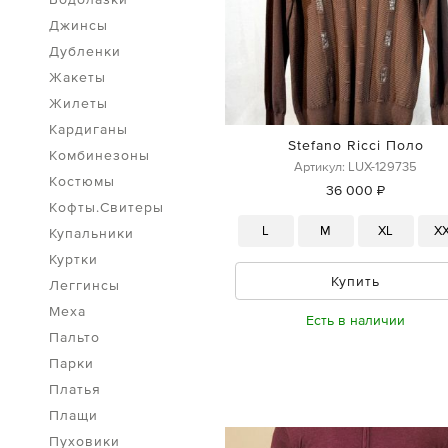
Джинсы
Дубленки
Жакеты
Жилеты
Кардиганы
Stefano Ricci Поло
Комбинезоны
Артикул: LUX-129735
Костюмы
36 000 ₽
Кофты.Свитеры
L
M
XL
X
Купальники
Куртки
Купить
Леггинсы
Меха
Есть в наличии
Пальто
Парки
Платья
Плащи
Пуховики