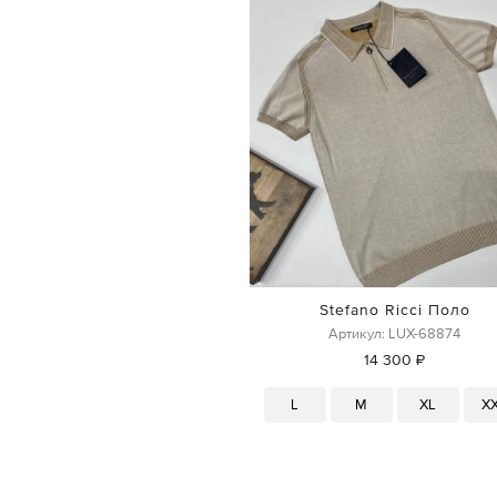
Stefano Ricci Поло
Артикул: LUX-68874
14 300 ₽
L
M
XL
X