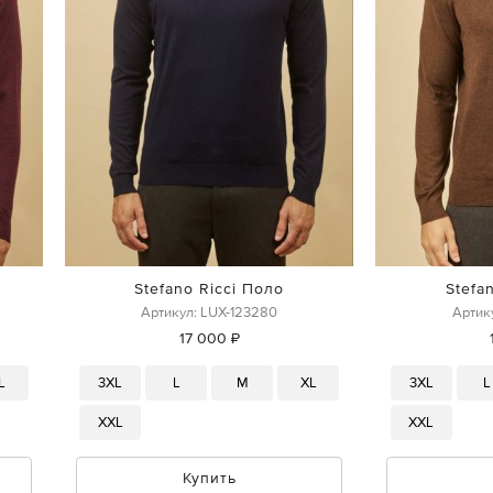
Stefano Ricci Поло
Stefa
Артикул: LUX-123280
Артик
17 000 ₽
L
3XL
L
M
XL
3XL
L
XXL
XXL
Купить