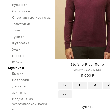
Рубашки
Сарафаны
Спортивные костюмы
Толстовки
Топы
Туники
Футболки
Худи
Шорты
Юбки
Stefano Ricci Поло
Мужская
Артикул: LUX-123281
Брюки
17 000 ₽
Ветровки
3XL
L
M
X
Джинсы
Жилеты
XXL
Изделия из
экзотической кожи
Купить