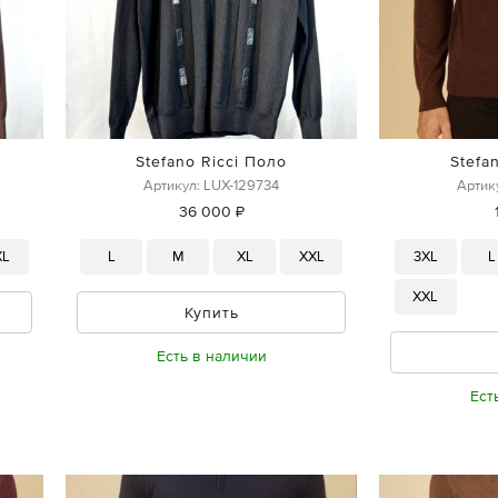
Stefano Ricci Поло
Stefa
Артикул: LUX-129734
Артик
36 000 ₽
XL
L
M
XL
XXL
3XL
L
XXL
Купить
Есть в наличии
Ест