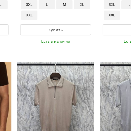
L
3XL
L
M
XL
3XL
L
XXL
XXL
Купить
Есть в наличии
Ест