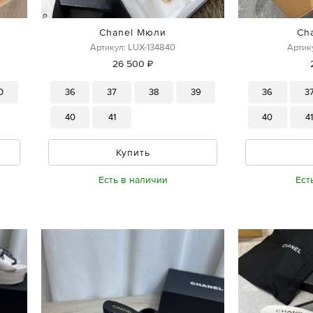
Chanel Мюли
Ch
Артикул: LUX-134840
Артик
26 500 ₽
0
36
37
38
39
36
3
40
41
40
4
Купить
Есть в наличии
Ест