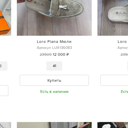
Loro Piana Мюли
Loro
Артикул: LUX-136083
Артик
23500
12 000 ₽
235
0
41
Купить
Есть в наличии
Ест