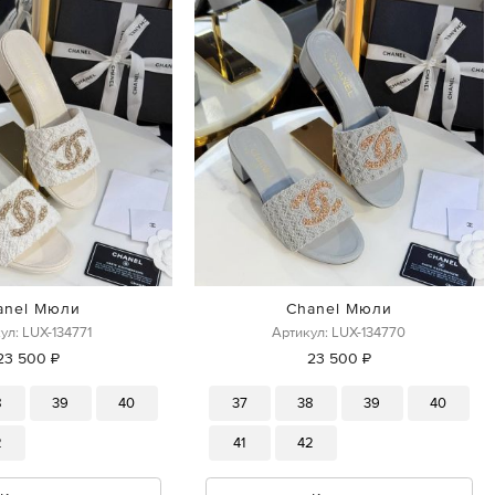
anel Мюли
Chanel Мюли
ул: LUX-134771
Артикул: LUX-134770
23 500 ₽
23 500 ₽
8
39
40
37
38
39
40
2
41
42