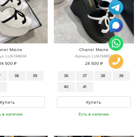
anel Мюли
Chanel Мюли
ул: LUX-134804
Артикул: LUX-134803
24 500 ₽
24 500 ₽
7
38
39
36
37
38
39
1
40
41
Купить
Купить
ь в наличии
Есть в наличии