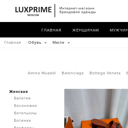
Интернет-магазин
брендовой одежды
ГЛАВНАЯ
ЖЕНЩИНАМ
МУЖЧИ
Главная
Обувь
Мюли
Amina Muaddi
Balenciaga
Bottega Veneta
Женская
Балетки
Босоножки
Ботильоны
Ботинки
Ботфорты