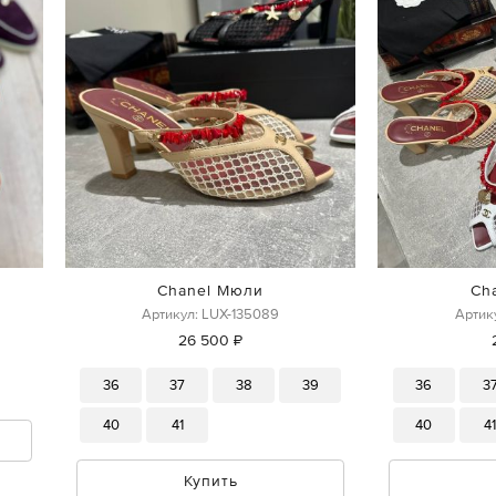
Chanel Мюли
Ch
Артикул: LUX-135089
Артик
26 500 ₽
36
37
38
39
36
3
40
41
40
4
Купить