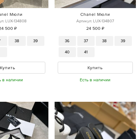
anel Мюли
Chanel Мюли
ул: LUX-134808
Артикул: LUX-134807
24 500 ₽
24 500 ₽
7
38
39
36
37
38
39
1
40
41
Купить
Купить
ь в наличии
Есть в наличии