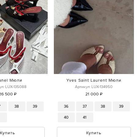
anel Мюли
Yves Saint Laurent Мюли
ул: LUX-135088
Артикул: LUX-134950
26 500 ₽
21 000 ₽
7
38
39
36
37
38
39
1
40
41
Купить
Купить