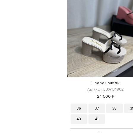
Chanel Мюли
Артикул: LUX-134802
24 500 ₽
36
37
38
3
40
41