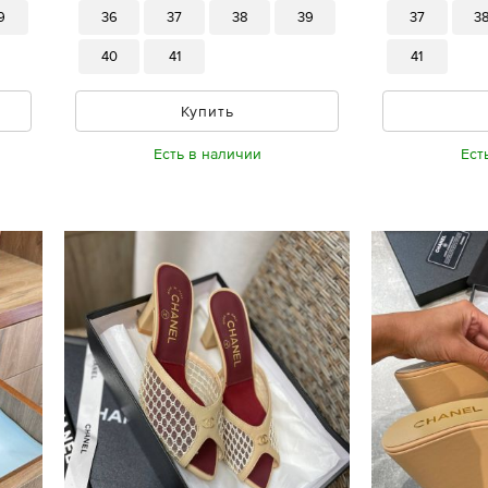
9
36
37
38
39
37
3
40
41
41
Купить
Есть в наличии
Ест