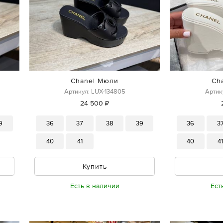
Chanel Мюли
Ch
Артикул: LUX-134805
Артик
24 500 ₽
9
36
37
38
39
36
3
40
41
40
4
Купить
Есть в наличии
Ест