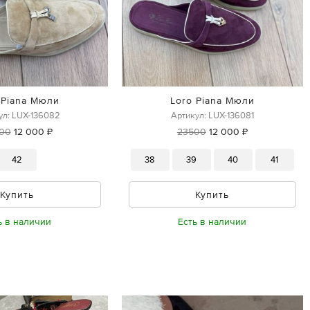
 Piana Мюли
Loro Piana Мюли
ул: LUX-136082
Артикул: LUX-136081
00
12 000 ₽
23500
12 000 ₽
42
38
39
40
41
Купить
Купить
ь в наличии
Есть в наличии