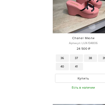
Chanel Мюли
Артикул: LUX-134806
24 500 ₽
36
37
38
3
40
41
Купить
Есть в наличии