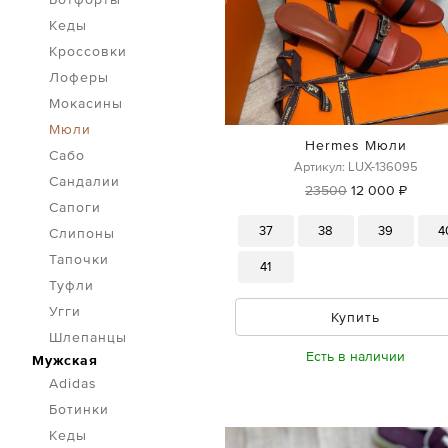
Кеды
Кроссовки
Лоферы
Мокасины
Мюли
Hermes Мюли
Сабо
Артикул: LUX-136095
Сандалии
23500
12 000 ₽
Сапоги
37
38
39
4
Слипоны
Тапочки
41
Туфли
Угги
Купить
Шлепанцы
Есть в наличии
Мужская
Adidas
Ботинки
Кеды