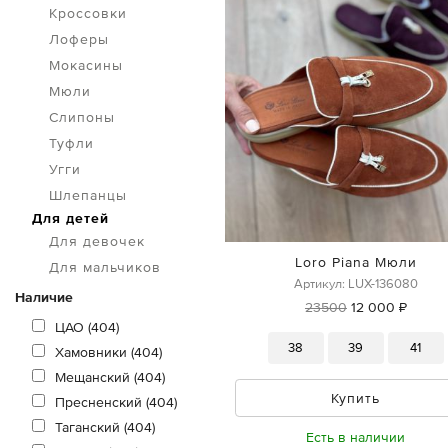
Кроссовки
Лоферы
Мокасины
Мюли
Слипоны
Туфли
Угги
Шлепанцы
Для детей
Для девочек
Loro Piana Мюли
Для мальчиков
Артикул: LUX-136080
Наличие
23500
12 000 ₽
ЦАО (404)
38
39
41
Хамовники (404)
Мещанский (404)
Купить
Пресненский (404)
Таганский (404)
Есть в наличии