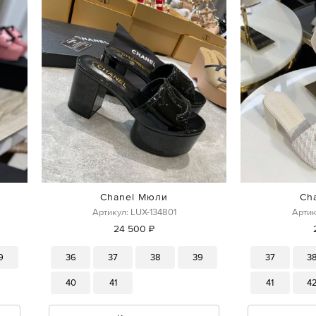
Chanel Мюли
Ch
Артикул: LUX-134801
Артик
24 500 ₽
9
36
37
38
39
37
3
40
41
41
4