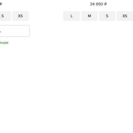
₽
34 650 ₽
S
XS
L
M
S
XS
ь
ичии