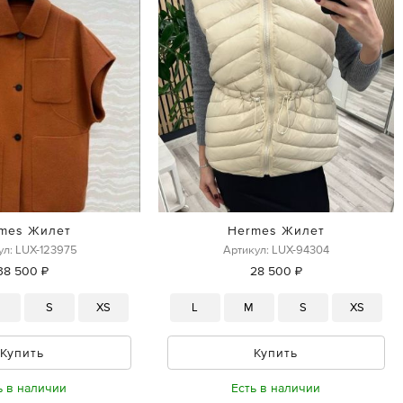
mes Жилет
Hermes Жилет
ул: LUX-123975
Артикул: LUX-94304
38 500 ₽
28 500 ₽
M
S
XS
L
M
S
XS
Купить
Купить
ь в наличии
Есть в наличии