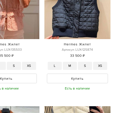
mes Жилет
Hermes Жилет
ул: LUX-135503
Артикул: LUX-125874
25 500 ₽
33 500 ₽
M
S
XS
L
M
S
XS
Купить
Купить
ь в наличии
Есть в наличии