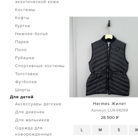
экзотической кожи
Костюмы
Кофты
Куртки
Нижнее бельё
Парки
Поло
Рубашки
Спортивные костюмы
Толстовки
Футболки
Шорты
Для детей
Hermes Жилет
Аксессуары детские
Артикул: LUX-94269
Для девочек
28 500 ₽
Для мальчиков
Одежда для
L
M
S
X
новорожденных