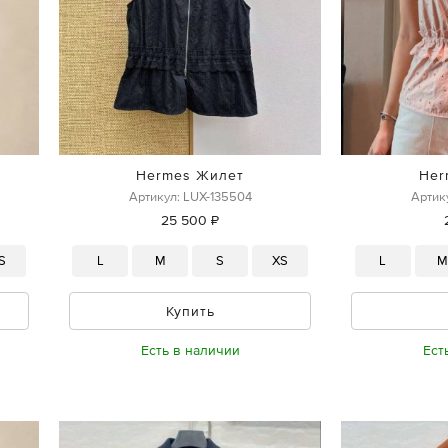
Hermes Жилет
Her
Артикул: LUX-135504
Артик
25 500 ₽
S
L
M
S
XS
L
Купить
Есть в наличии
Ест