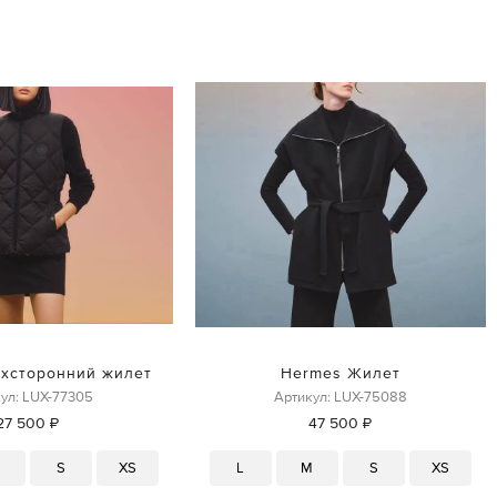
хсторонний жилет
Hermes Жилет
ул: LUX-77305
Артикул: LUX-75088
27 500 ₽
47 500 ₽
M
S
XS
L
M
S
XS