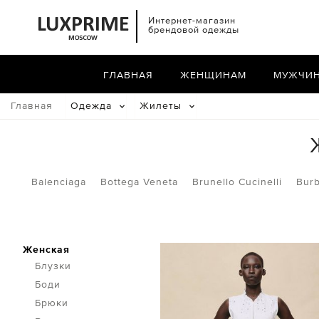
Интернет-магазин
брендовой одежды
ГЛАВНАЯ
ЖЕНЩИНАМ
МУЖЧИ
Главная
Одежда
Жилеты
Balenciaga
Bottega Veneta
Brunello Cucinelli
Burb
Женская
Блузки
Боди
Брюки