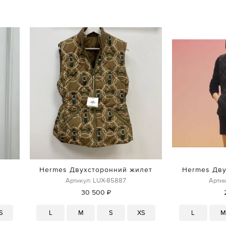
Hermes Двухсторонний жилет
Hermes Дву
Артикул: LUX-85887
Артик
30 500 ₽
S
L
M
S
XS
L