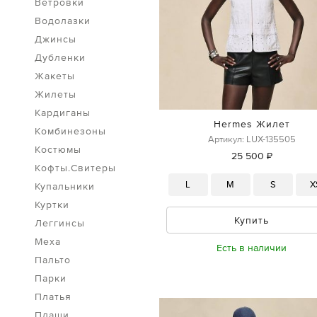
Ветровки
Водолазки
Джинсы
Дубленки
Жакеты
Жилеты
Кардиганы
Hermes Жилет
Комбинезоны
Артикул: LUX-135505
Костюмы
25 500 ₽
Кофты.Свитеры
L
M
S
X
Купальники
Куртки
Купить
Леггинсы
Меха
Есть в наличии
Пальто
Парки
Платья
Плащи