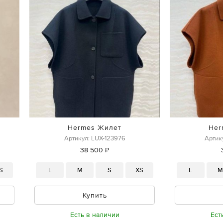
Hermes Жилет
Her
Артикул: LUX-123976
Артик
38 500 ₽
S
L
M
S
XS
L
Купить
Есть в наличии
Ест