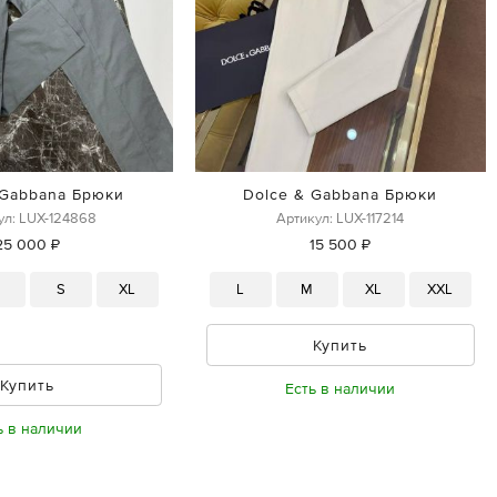
 Gabbana Брюки
Dolce & Gabbana Брюки
ул: LUX-124868
Артикул: LUX-117214
25 000 ₽
15 500 ₽
M
S
XL
L
M
XL
XXL
Купить
Купить
Есть в наличии
ь в наличии