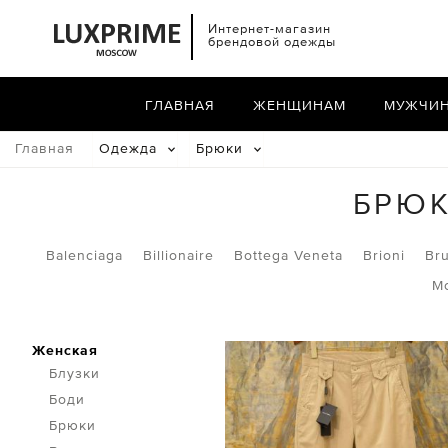
Интернет-магазин
брендовой одежды
ГЛАВНАЯ
ЖЕНЩИНАМ
МУЖЧИ
Главная
Одежда
Брюки
БРЮК
Balenciaga
Billionaire
Bottega Veneta
Brioni
Bru
M
Женская
Блузки
Боди
Брюки