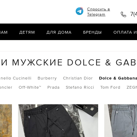
Спросить в
7(
Telegram
НАМ
ДЕТЯМ
ДЛЯ ДОМА
БРЕНДЫ
ОПЛАТА И
И МУЖСКИЕ DOLCE & GA
nello Cucinelli
Burberry
Christian Dior
Dolce & Gabban
oncler
Off-White™
Prada
Stefano Ricci
Tom Ford
ZEG