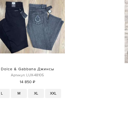
Dolce & Gabbana Джинсы
Артикул: LUX-48105
14 850 ₽
L
M
XL
XXL