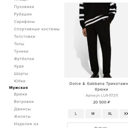
Пуховики
Рубашки
Сарафаны
Спортивные костюмы
Толстовки
Топы
Туники
Футболки
Худи
Шорты
Юбки
Dolce & Gabbana Трикотаж
Мужская
брюки
Брюки
Артикул: LUX-117211
Ветровки
20 500 ₽
Джинсы
L
M
XL
X
Жилеты
Изделия из
Купить