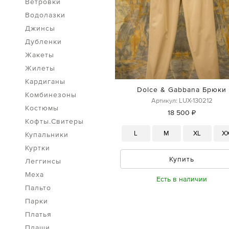
Ветровки
Водолазки
Джинсы
Дубленки
Жакеты
Жилеты
Кардиганы
Dolce & Gabbana Брюки
Комбинезоны
Артикул: LUX-130212
Костюмы
18 500 ₽
Кофты.Свитеры
L
M
XL
X
Купальники
Куртки
Купить
Леггинсы
Меха
Есть в наличии
Пальто
Парки
Платья
Плащи