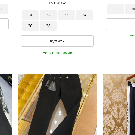
15 000 ₽
XL
L
31
32
33
34
36
38
Ест
Купить
Есть в наличии