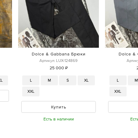
Dolce & Gabbana Брюки
Dolce &
Артикул: LUX-124869
Артик
25 000 ₽
XL
L
M
S
XL
L
XXL
XXL
Купить
Есть в наличии
Ест