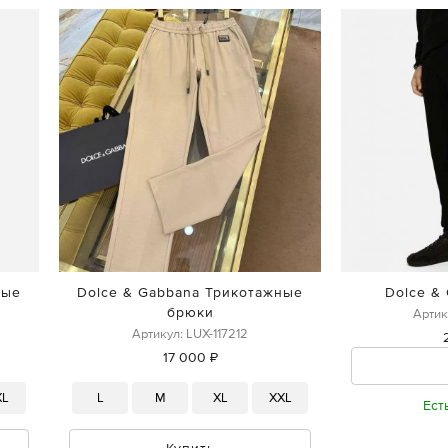
ные
Dolce & Gabbana Трикотажные
Dolce &
брюки
Артик
Артикул: LUX-117212
17 000 ₽
XL
L
M
XL
XXL
Ест
Купить