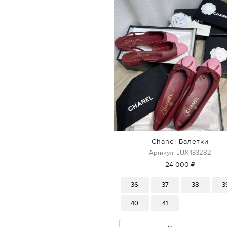
Chanel Балетки
Артикул: LUX-133282
24 000 ₽
36
37
38
3
40
41