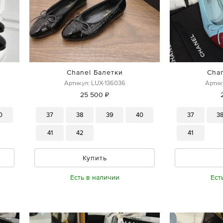
Chanel Балетки
Cha
Артикул: LUX-136036
Артик
25 500 ₽
0
37
38
39
40
37
3
41
42
41
Купить
Есть в наличии
Ест