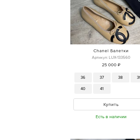
Chanel Балетки
Артикул: LUX-133560
25 000 ₽
36
37
38
3
40
41
Купить
Есть в наличии