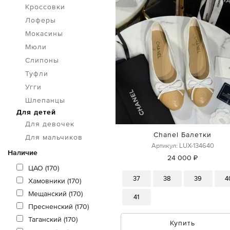
Кроссовки
Лоферы
Мокасины
Мюли
Слипоны
Туфли
Угги
Шлепанцы
Для детей
Для девочек
Chanel Балетки
Для мальчиков
Артикул: LUX-134640
Наличие
24 000 ₽
ЦАО (170)
37
38
39
4
Хамовники (170)
Мещанский (170)
41
Пресненский (170)
Таганский (170)
Купить