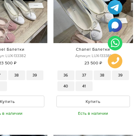
nel Балетки
Chanel Балетки
ул: LUX-133382
Артикул: LUX-133381
23 500 ₽
23 500 ₽
7
38
39
36
37
38
39
1
40
41
Купить
Купить
ь в наличии
Есть в наличии