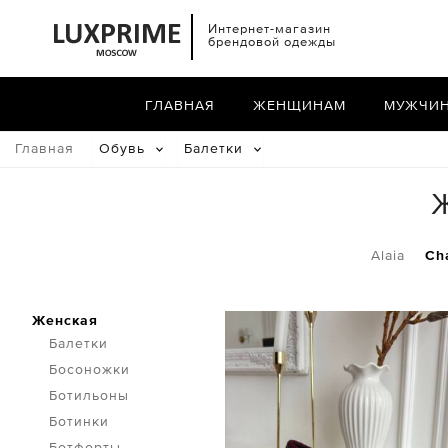
Интернет-магазин
брендовой одежды
ГЛАВНАЯ
ЖЕНЩИНАМ
МУЖЧИ
Главная
Обувь
Балетки
Alaia
Ch
Женская
Балетки
Босоножки
Ботильоны
Ботинки
Ботфорты