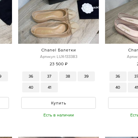
Chanel Балетки
Cha
Артикул: LUX-133383
Артик
23 500 ₽
9
36
37
38
39
36
3
40
41
40
4
Купить
Есть в наличии
Ест