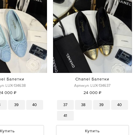
nel Балетки
Chanel Балетки
ул: LUX-134638
Артикул: LUX-134637
24 000 ₽
24 000 ₽
8
39
40
37
38
39
40
41
Купить
Купить