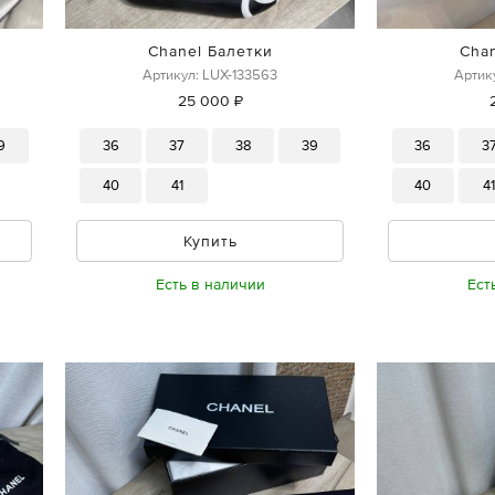
Chanel Балетки
Cha
Артикул: LUX-133563
Артик
25 000 ₽
9
36
37
38
39
36
3
40
41
40
4
Купить
Есть в наличии
Ест