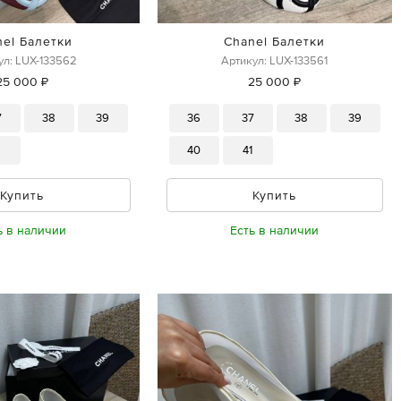
nel Балетки
Chanel Балетки
ул: LUX-133562
Артикул: LUX-133561
25 000 ₽
25 000 ₽
7
38
39
36
37
38
39
1
40
41
Купить
Купить
ь в наличии
Есть в наличии