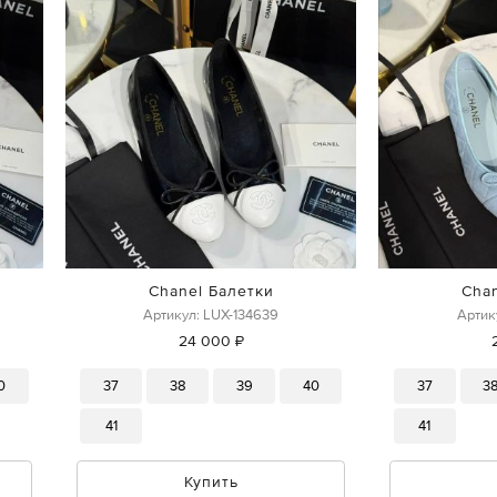
Chanel Балетки
Cha
Артикул: LUX-134639
Артик
24 000 ₽
0
37
38
39
40
37
3
41
41
Купить