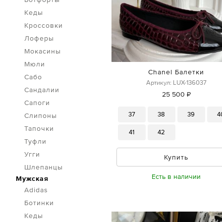
Кеды
Кроссовки
Лоферы
Мокасины
Мюли
Chanel Балетки
Сабо
Артикул: LUX-136037
Сандалии
25 500 ₽
Сапоги
37
38
39
4
Слипоны
Тапочки
41
42
Туфли
Угги
Купить
Шлепанцы
Есть в наличии
Мужская
Adidas
Ботинки
Кеды