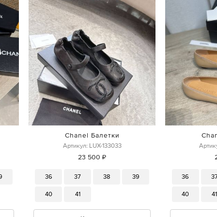
Chanel Балетки
Cha
Артикул: LUX-133033
Артик
23 500 ₽
9
36
37
38
39
36
3
40
41
40
4