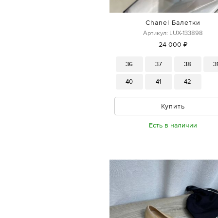
Chanel Балетки
Артикул: LUX-133898
24 000 ₽
36
37
38
3
40
41
42
Купить
Есть в наличии