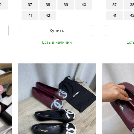
0
37
38
39
40
37
3
41
42
41
4
Купить
Есть в наличии
Ест