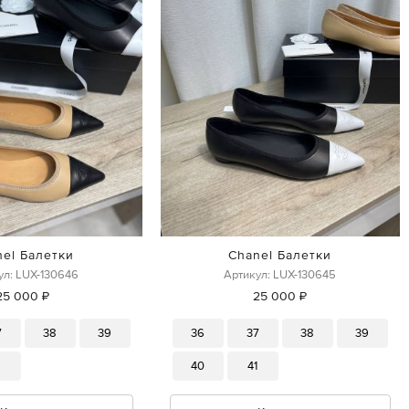
nel Балетки
Chanel Балетки
ул: LUX-130646
Артикул: LUX-130645
25 000 ₽
25 000 ₽
7
38
39
36
37
38
39
1
40
41