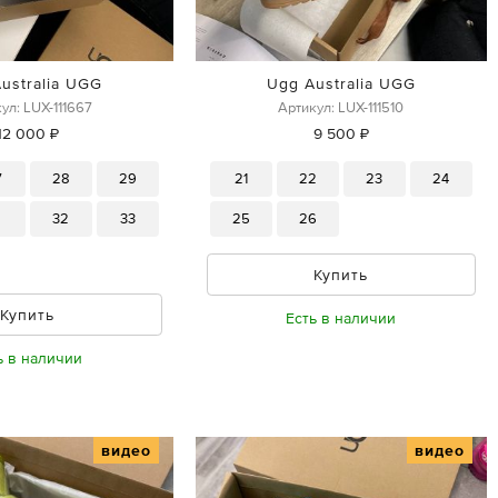
ustralia UGG
Ugg Australia UGG
ул: LUX-111667
Артикул: LUX-111510
12 000 ₽
9 500 ₽
7
28
29
21
22
23
24
1
32
33
25
26
Купить
Купить
Есть в наличии
ь в наличии
видео
видео