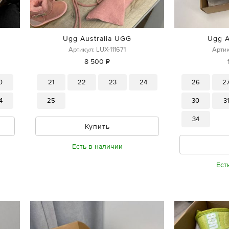
Ugg Australia UGG
Ugg A
Артикул: LUX-111671
Артик
8 500 ₽
0
21
22
23
24
26
2
4
25
30
3
34
Купить
Есть в наличии
Ест