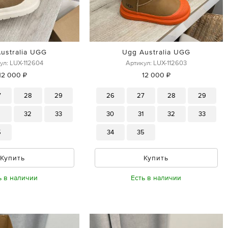
ustralia UGG
Ugg Australia UGG
ул: LUX-112604
Артикул: LUX-112603
12 000 ₽
12 000 ₽
7
28
29
26
27
28
29
1
32
33
30
31
32
33
5
34
35
Купить
Купить
ь в наличии
Есть в наличии