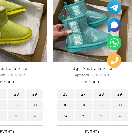
ustralia Угги
Ugg Australia Угги
ул: LUX-98837
Артикул: LUX-98836
11 500 ₽
11 500 ₽
7
28
29
26
27
28
29
1
32
33
30
31
32
33
5
36
37
34
35
36
37
Купить
Купить