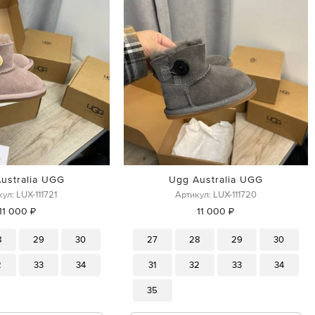
ustralia UGG
Ugg Australia UGG
ул: LUX-111721
Артикул: LUX-111720
11 000 ₽
11 000 ₽
8
29
30
27
28
29
30
2
33
34
31
32
33
34
35