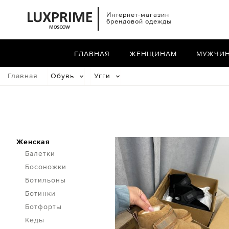
Интернет-магазин
брендовой одежды
ГЛАВНАЯ
ЖЕНЩИНАМ
МУЖЧИ
Главная
Обувь
Угги
Женская
Балетки
Босоножки
Ботильоны
Ботинки
Ботфорты
Кеды