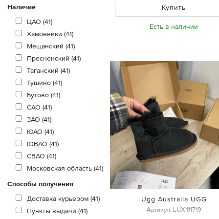
Наличие
Купить
ЦАО (41)
Есть в наличии
Хамовники (41)
Мещанский (41)
Пресненский (41)
Таганский (41)
Тушино (41)
Бутово (41)
САО (41)
ЗАО (41)
ЮАО (41)
ЮВАО (41)
СВАО (41)
Московская область (41)
Способы получения
Доставка курьером (41)
Ugg Australia UGG
Артикул: LUX-111719
Пункты выдачи (41)