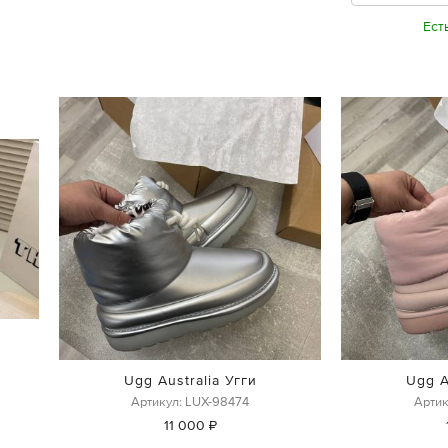
Ест
Ugg Australia Угги
Ugg A
Артикул: LUX-98474
Артик
11 000 ₽