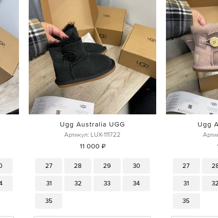
Ugg Australia UGG
Ugg A
Артикул: LUX-111722
Артик
11 000 ₽
0
27
28
29
30
27
2
4
31
32
33
34
31
3
35
35