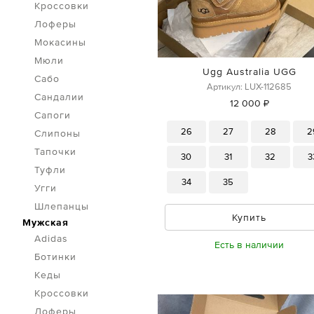
Кроссовки
Лоферы
Мокасины
Мюли
Ugg Australia UGG
Сабо
Артикул: LUX-112685
Сандалии
12 000 ₽
Сапоги
26
27
28
2
Слипоны
Тапочки
30
31
32
3
Туфли
34
35
Угги
Шлепанцы
Купить
Мужская
Adidas
Есть в наличии
Ботинки
Кеды
Кроссовки
Лоферы