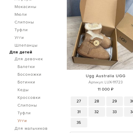
Мокасины
Мюли
Слипоны
Туфли
Угги
Шлепанцы
Для детей
Для девочек
Балетки
Босоножки
Ugg Australia UGG
Ботинки
Артикул: LUX-111723
11 000 ₽
Кеды
Кроссовки
27
28
29
3
Слипоны
31
32
33
3
Туфли
Угги
35
Для мальчиков