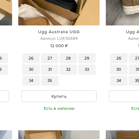
Ugg Australia UGG
Ugg A
Артикул: LUX-112684
Артик
12 000 ₽
9
26
27
28
29
26
2
3
30
31
32
33
30
3
34
35
34
3
Купить
Есть в наличии
Ест