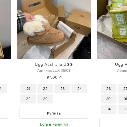
Ugg Australia UGG
Ugg A
Артикул: LUX-111508
Артик
9 500 ₽
4
21
22
23
24
26
2
25
26
30
3
34
3
Купить
Есть в наличии