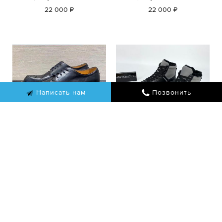
22 000 ₽
22 000 ₽
Написать нам
Позвонить
Bottega Veneta Туфли
Bottega Veneta
Ботинки мужские
Артикул: LUX-42411
Артикул: LUX-25690
26 400 ₽
25 300 ₽