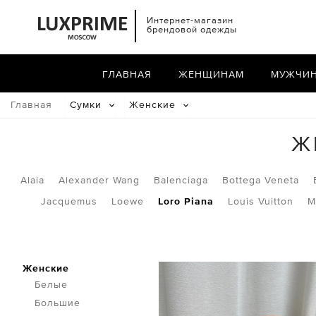
Интернет-магазин
брендовой одежды
ГЛАВНАЯ
ЖЕНЩИНАМ
МУЖЧИ
Главная
Сумки
Женские
Ж
Alaia
Alexander Wang
Balenciaga
Bottega Veneta
Jacquemus
Loewe
Loro Piana
Louis Vuitton
M
Женские
Белые
Большие