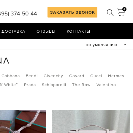
0
ЗАКАЗАТЬ ЗВОНОК
495) 374-50-44
 ДОСТАВКА
ОТЗЫВЫ
КОНТАКТЫ
по умолчанию
NA
& Gabbana
Fendi
Givenchy
Goyard
Gucci
Hermes
ff-White™
Prada
Schiaparelli
The Row
Valentino