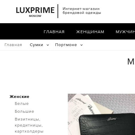
Интернет-магазин
брендовой одежды
ГЛАВНАЯ
ЖЕНЩИНАМ
МУЖЧИ
Главная
Сумки
Портмоне
М
Женские
Белые
Большие
Визитницы,
кредитницы,
картхолдеры