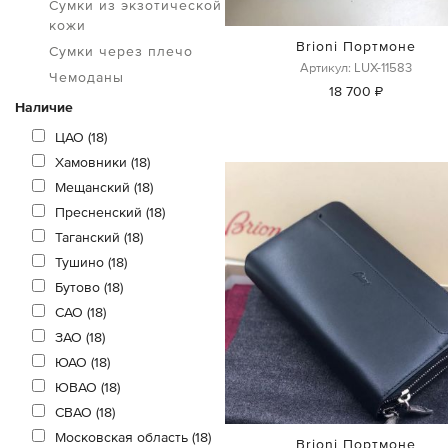
Сумки из экзотической
кожи
Brioni Портмоне
Сумки через плечо
Артикул: LUX-11583
Чемоданы
18 700 ₽
Наличие
ЦАО (18)
Хамовники (18)
Мещанский (18)
Пресненский (18)
Таганский (18)
Тушино (18)
Бутово (18)
САО (18)
ЗАО (18)
ЮАО (18)
ЮВАО (18)
СВАО (18)
Московская область (18)
Brioni Портмоне