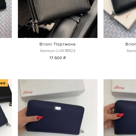
Brioni Портмоне
Brio
Артикул: LUX-18822
Артик
17 600 ₽
део