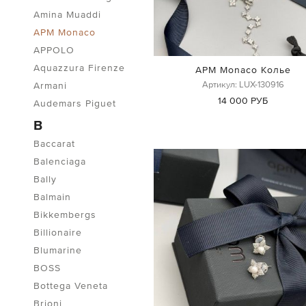
Amina Muaddi
APM Monaco
APPOLO
Aquazzura Firenze
APM Monaco Колье
Артикул: LUX-130916
Armani
14 000 РУБ
Audemars Piguet
B
Baccarat
Balenciaga
Bally
Balmain
Bikkembergs
Billionaire
Blumarine
BOSS
Bottega Veneta
Brioni