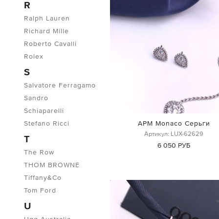
R
Ralph Lauren
Richard Mille
Roberto Cavalli
Rolex
S
Salvatore Ferragamo
Sandro
Schiaparelli
APM Monaco Серьги
Stefano Ricci
Артикул: LUX-62629
T
6 050 РУБ
The Row
THOM BROWNE
Tiffany&Co
Tom Ford
U