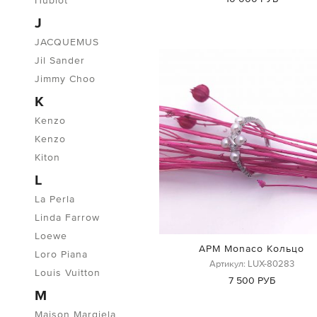
Hublot
J
JACQUEMUS
Jil Sander
Jimmy Choo
K
Kenzo
Kenzo
Kiton
L
La Perla
Linda Farrow
Loewe
APM Monaco Кольцо
Loro Piana
Артикул: LUX-80283
Louis Vuitton
7 500 РУБ
M
Maison Margiela