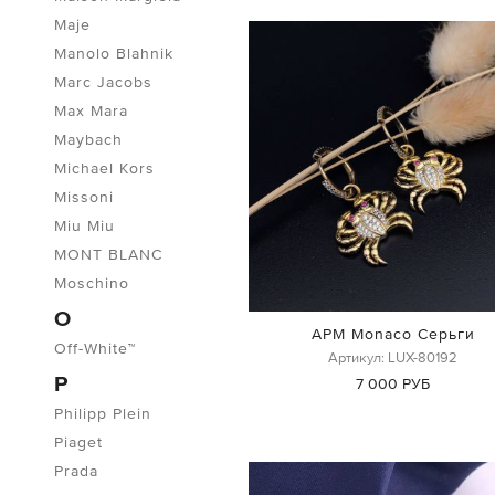
Maje
Manolo Blahnik
Marc Jacobs
Max Mara
Maybach
Michael Kors
Missoni
Miu Miu
MONT BLANC
Moschino
O
APM Monaco Серьги
Off-White™
Артикул: LUX-80192
P
7 000 РУБ
Philipp Plein
Piaget
Prada