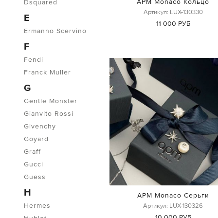
APM Monaco Кольцо
Dsquared
Артикул: LUX-130330
E
11 000 РУБ
Ermanno Scervino
F
Fendi
Franck Muller
G
Gentle Monster
Gianvito Rossi
Givenchy
Goyard
Graff
Gucci
Guess
H
APM Monaco Серьги
Hermes
Артикул: LUX-130326
10 000 РУБ