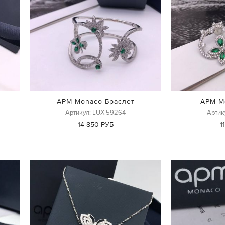
APM Monaco Браслет
APM M
Артикул: LUX-59264
Артик
14 850 РУБ
1