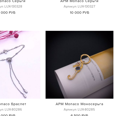
onaco Серьги
APM Monaco Серьги
ул: LUX-130328
Артикул: LUX-130327
 000 РУБ
10 000 РУБ
naco Браслет
APM Monaco Моносерьга
ул: LUX-80286
Артикул: LUX-80285
 000 РУБ
6 500 РУБ