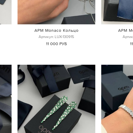
APM Monaco Кольцо
APM M
Артикул: LUX-130915
Артик
11 000 РУБ
1