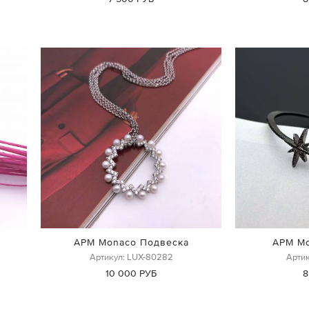
APM Monaco Подвеска
APM Mo
Артикул: LUX-80282
Артик
10 000 РУБ
8