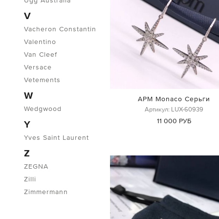
Ugg Australia
V
Vacheron Constantin
Valentino
Van Cleef
Versace
Vetements
W
APM Monaco Серьги
Wedgwood
Артикул: LUX-60939
11 000 РУБ
Y
Yves Saint Laurent
Z
ZEGNA
Zilli
Zimmermann