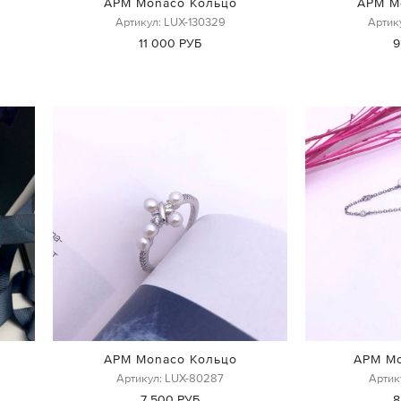
APM Monaco Кольцо
APM M
Артикул: LUX-130329
Артик
11 000 РУБ
9
APM Monaco Кольцо
APM Mo
Артикул: LUX-80287
Артик
7 500 РУБ
8