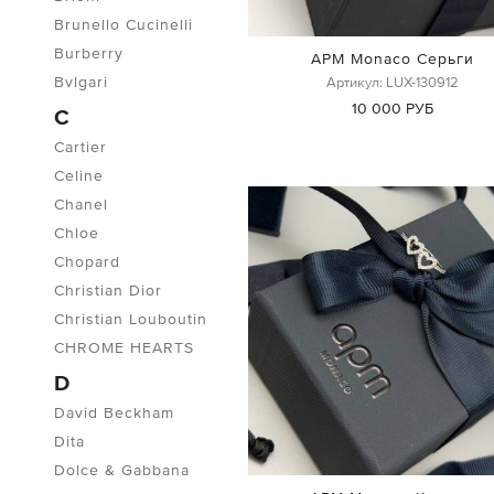
Brunello Cucinelli
Burberry
APM Monaco Серьги
Bvlgari
Артикул: LUX-130912
10 000 РУБ
C
Cartier
Celine
Chanel
Chloe
Chopard
Christian Dior
Christian Louboutin
CHROME HEARTS
D
David Beckham
Dita
Dolce & Gabbana