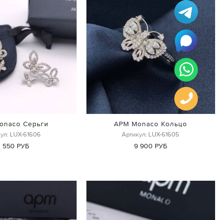
onaco Серьги
APM Monaco Кольцо
ул: LUX-61606
Артикул: LUX-61605
1 550 РУБ
9 900 РУБ