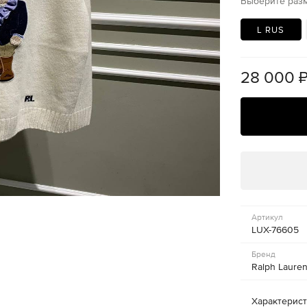
Выберите раз
L RUS
28 000
Артикул
LUX-76605
Бренд
Ralph Laure
Характерис