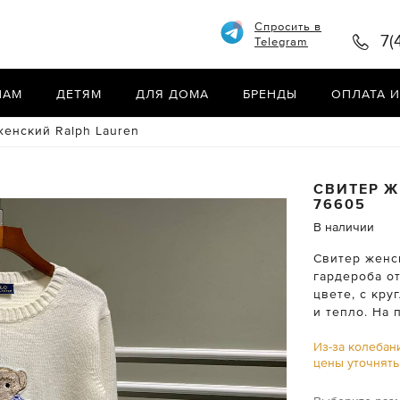
Спросить в
7(
Telegram
НАМ
ДЕТЯМ
ДЛЯ ДОМА
БРЕНДЫ
ОПЛАТА И
женский Ralph Lauren
СВИТЕР 
76605
В наличии
Свитер женск
гардероба о
цвете, с кр
и тепло. На
Из-за колебан
цены уточнят