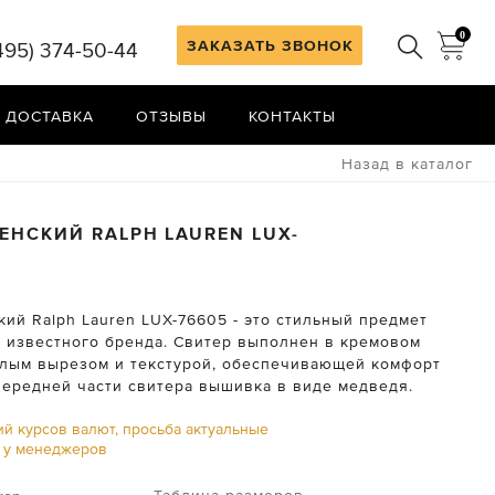
0
ЗАКАЗАТЬ ЗВОНОК
495) 374-50-44
 ДОСТАВКА
ОТЗЫВЫ
КОНТАКТЫ
Назад в каталог
ЖЕНСКИЙ
RALPH LAUREN
LUX-
ий Ralph Lauren LUX-76605 - это стильный предмет
т известного бренда. Свитер выполнен в кремовом
углым вырезом и текстурой, обеспечивающей комфорт
 передней части свитера вышивка в виде медведя.
ий курсов валют, просьба актуальные
ь у менеджеров