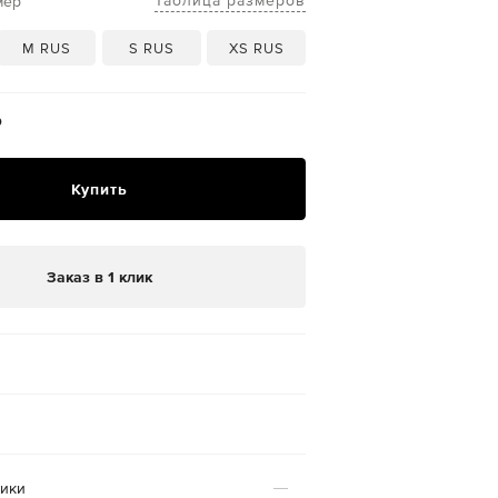
Таблица размеров
мер
M RUS
S RUS
XS RUS
₽
Купить
Заказ в 1 клик
n
тики