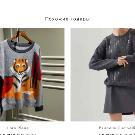
Похожие товары
Loro Piana
Brunello Cucinell
Свитер женский
Свитер женски