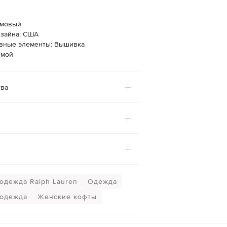
емовый
изайна: США
вные элементы: Вышивка
ямой
ва
одежда Ralph Lauren
Одежда
 одежда
Женские кофты