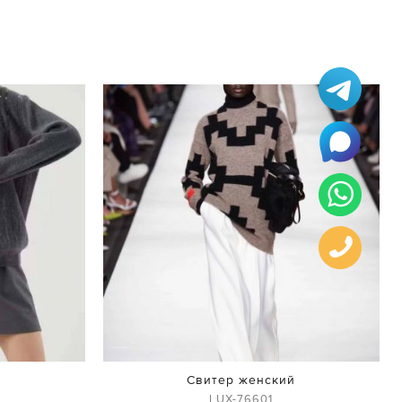
Свитер женский
i
LUX-76601
й