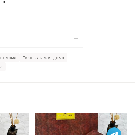
ва
ля дома
Текстиль для дома
ца