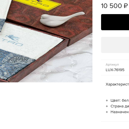
10 500
₽
Артикул
LUX-76195
Характерис
Цвет: бел
Страна ди
Назначен