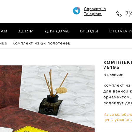
Спросить в
7(
Telegram
НАМ
ДЕТЯМ
ДЛЯ ДОМА
БРЕНДЫ
ОПЛАТА И
нца
Комплект из 2х полотенец
КОМПЛЕК
76195
В наличии
Комплект из
для ванной 
орнаментом,
подойдут дл
Из-за колебан
цены уточнят