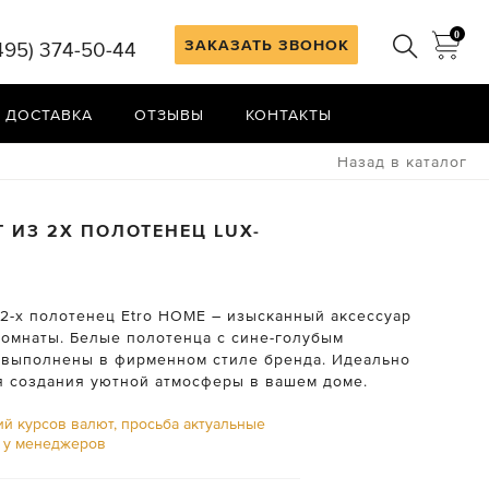
0
ЗАКАЗАТЬ ЗВОНОК
495) 374-50-44
 ДОСТАВКА
ОТЗЫВЫ
КОНТАКТЫ
Назад в каталог
Т ИЗ 2Х ПОЛОТЕНЕЦ
LUX-
 2-х полотенец Etro HOME – изысканный аксессуар
комнаты. Белые полотенца с сине-голубым
 выполнены в фирменном стиле бренда. Идеально
я создания уютной атмосферы в вашем доме.
ий курсов валют, просьба актуальные
ь у менеджеров