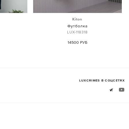
Kiton
Футболка
LUX-118318
14500 РУБ
LUXСRIMES В СОЦСЕТЯХ