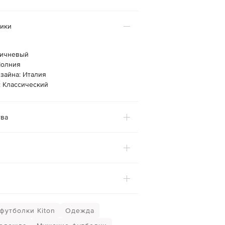
тики
ричневый
Молния
зайна: Италия
: Классический
ва
футболки Kiton
Одежда