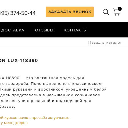
0
ЗАКАЗАТЬ ЗВОНОК
495) 374-50-44
 ДОСТАВКА
ОТЗЫВЫ
КОНТАКТЫ
Назад в каталог
ON
LUX-118390
UX-118390 — это элегантная модель для
го гардероба. Поло выполнено в классическом
откими рукавами и воротником, украшенным белой
одель представлена в насыщенном коричневом
делает ее универсальной и подходящей для
бразов.
ий курсов валют, просьба актуальные
ь у менеджеров