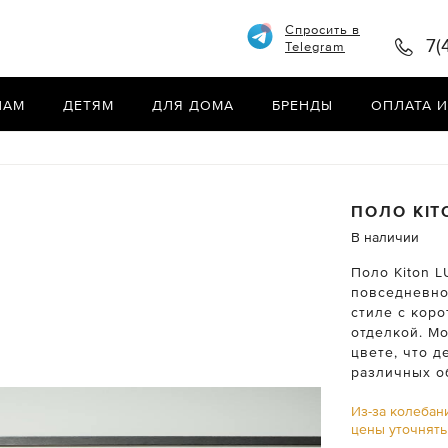
Спросить в
7(
Telegram
НАМ
ДЕТЯМ
ДЛЯ ДОМА
БРЕНДЫ
ОПЛАТА И
ПОЛО
KIT
В наличии
Поло Kiton L
повседневно
стиле с кор
отделкой. М
цвете, что 
различных о
Из-за колебан
цены уточнят