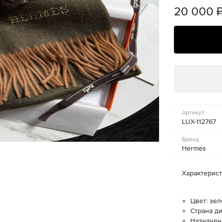
20 000
Артикул
LUX-112767
Бренд
Hermes
Характерис
Цвет: зе
Страна д
Назначен