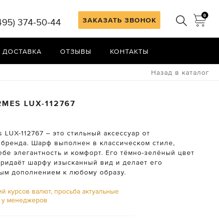
0
ЗАКАЗАТЬ ЗВОНОК
495) 374-50-44
 ДОСТАВКА
ОТЗЫВЫ
КОНТАКТЫ
Назад в каталог
RMES
LUX-112767
LUX-112767 – это стильный аксессуар от
 бренда. Шарф выполнен в классическом стиле,
ебе элегантность и комфорт. Его тёмно-зелёный цвет
придаёт шарфу изысканный вид и делает его
ым дополнением к любому образу.
ий курсов валют, просьба актуальные
ь у менеджеров