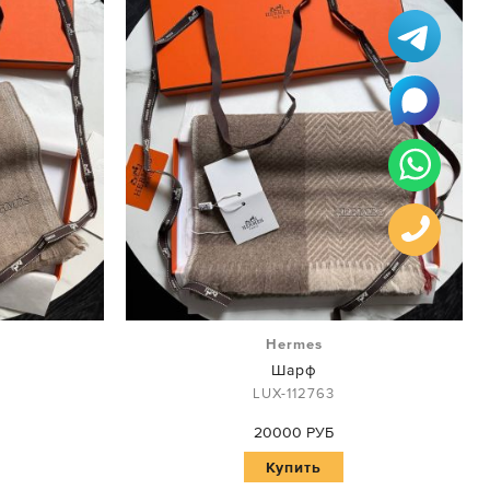
Hermes
Шарф
LUX-112763
20000 РУБ
Купить