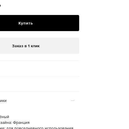
₽
Купить
Заказ в 1 клик
тики
лёный
изайна: Франция
ие: для повседневного использования