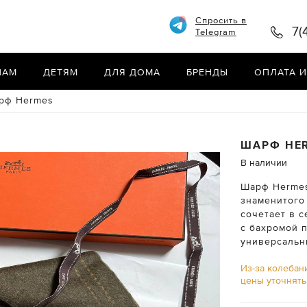
Спросить в
7(
Telegram
НАМ
ДЕТЯМ
ДЛЯ ДОМА
БРЕНДЫ
ОПЛАТА И
рф Hermes
ШАРФ
HE
В наличии
Шарф Hermes 
знаменитого
сочетает в с
с бахромой 
универсальн
Из-за колебан
цены уточнят