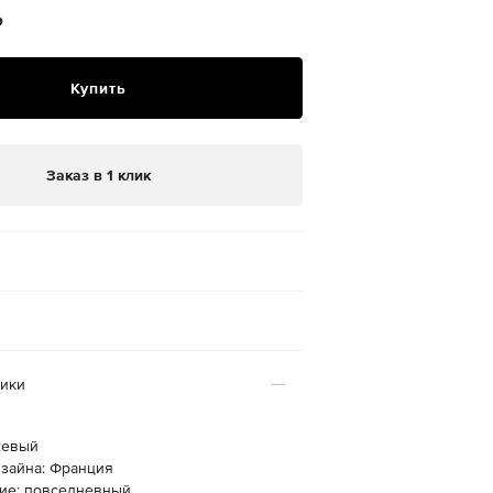
₽
Купить
Заказ в 1 клик
тики
жевый
изайна: Франция
ие: повседневный