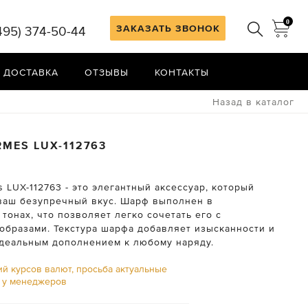
0
ЗАКАЗАТЬ ЗВОНОК
495) 374-50-44
 ДОСТАВКА
ОТЗЫВЫ
КОНТАКТЫ
Назад в каталог
RMES
LUX-112763
LUX-112763 - это элегантный аксессуар, который
ваш безупречный вкус. Шарф выполнен в
тонах, что позволяет легко сочетать его с
образами. Текстура шарфа добавляет изысканности и
идеальным дополнением к любому наряду.
ий курсов валют, просьба актуальные
ь у менеджеров