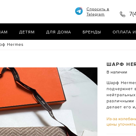
Спросить в
7(
Telegram
НАМ
ДЕТЯМ
ДЛЯ ДОМА
БРЕНДЫ
ОПЛАТА И
рф Hermes
ШАРФ
HE
В наличии
Шарф Hermes 
подчеркнет 
нейтральных 
различными 
делает его 
Из-за колебан
цены уточнят