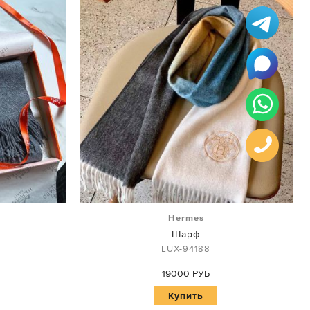
Hermes
Шарф
LUX-94188
19000 РУБ
Купить