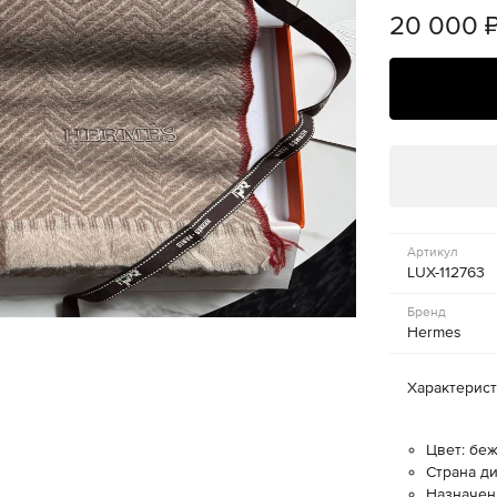
20 000
Артикул
LUX-112763
Бренд
Hermes
Характерис
Цвет: бе
Страна д
Назначен