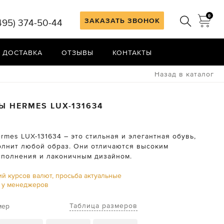
0
ЗАКАЗАТЬ ЗВОНОК
495) 374-50-44
 ДОСТАВКА
ОТЗЫВЫ
КОНТАКТЫ
Назад в каталог
НЫ
HERMES
LUX-131634
mes LUX-131634 – это стильная и элегантная обувь,
олнит любой образ. Они отличаются высоким
сполнения и лаконичным дизайном.
ий курсов валют, просьба актуальные
ь у менеджеров
Таблица размеров
мер