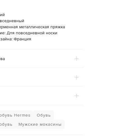
ний
овседневный
ирменная металлическая пряжка
ие: Для повседневной носки
изайна: Франция
ва
обувь Hermes
Обувь
обувь
Мужские мокасины