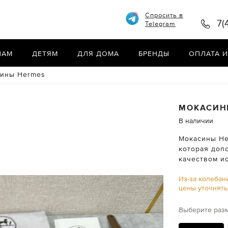
Спросить в
7(
Telegram
НАМ
ДЕТЯМ
ДЛЯ ДОМА
БРЕНДЫ
ОПЛАТА И
ины Hermes
МОКАСИ
В наличии
Мокасины Her
которая доп
качеством и
Из-за колебан
цены уточнят
Выберите раз