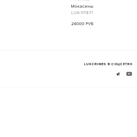
Мокасины
LUX-117871
24000 РУБ
LUXСRIMES В СОЦСЕТЯХ