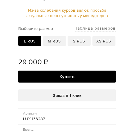
Из-за колебаний курсов валют, просьба
актуальные цены уточнять у менеджеров
Таблица размеров
Выберите размер
L RUS
M RUS
S RUS
XS RUS
29 000
₽
Купить
Заказ в 1 клик
Артикул
LUX-133287
Бренд