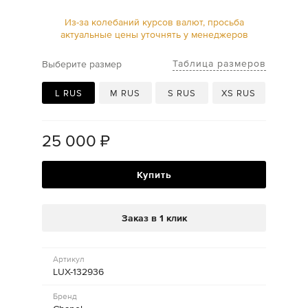
Из-за колебаний курсов валют, просьба
актуальные цены уточнять у менеджеров
Таблица размеров
Выберите размер
L RUS
M RUS
S RUS
XS RUS
25 000
₽
Купить
Заказ в 1 клик
Артикул
LUX-132936
Бренд