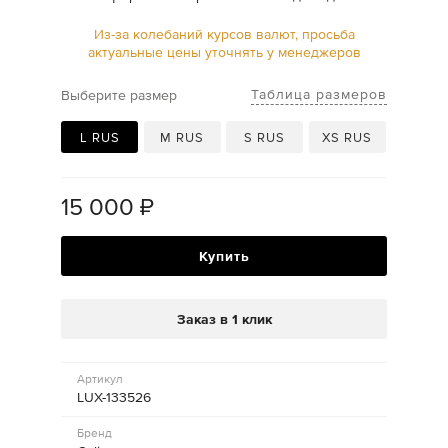
Из-за колебаний курсов валют, просьба
актуальные цены уточнять у менеджеров
Таблица размеров
Выберите размер
L RUS
M RUS
S RUS
XS RUS
15 000
₽
Купить
Заказ в 1 клик
Артикул
LUX-133526
Бренд