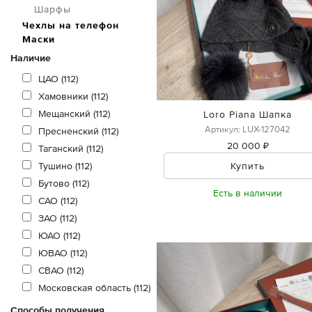
Шарфы
Чехлы на телефон
Маски
Наличие
ЦАО (112)
Хамовники (112)
Мещанский (112)
Loro Piana Шапка
Артикул: LUX-127042
Пресненский (112)
20 000 ₽
Таганский (112)
Купить
Тушино (112)
Бутово (112)
Есть в наличии
САО (112)
ЗАО (112)
ЮАО (112)
ЮВАО (112)
СВАО (112)
Московская область (112)
Способы получения