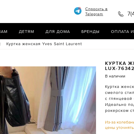
Спросить в
7(
Telegram
НАМ
ДЕТЯМ
ДЛЯ ДОМА
БРЕНДЫ
ОПЛАТА И
t
Куртка женская Yves Saint Laurent
КУРТКА 
LUX-7634
В наличии
Куртка женск
смелого стил
с глянцевой
Идеально под
рокерском с
Из-за колебан
цены уточнят