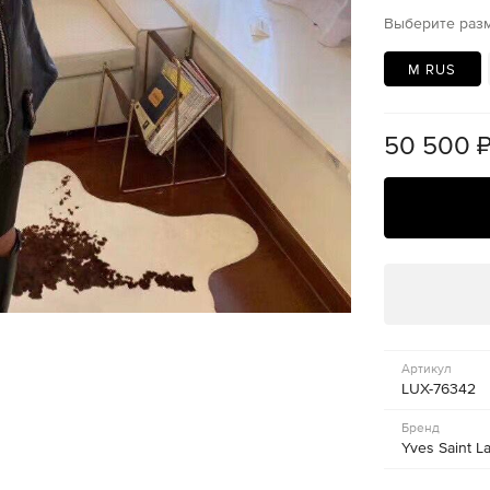
Выберите раз
M RUS
50 500
Артикул
LUX-76342
Бренд
Yves Saint L