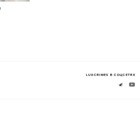
t
LUXСRIMES В СОЦСЕТЯХ