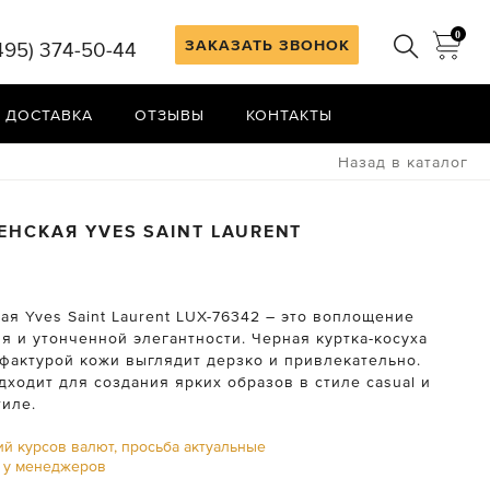
0
ЗАКАЗАТЬ ЗВОНОК
495) 374-50-44
 ДОСТАВКА
ОТЗЫВЫ
КОНТАКТЫ
Назад в каталог
ЖЕНСКАЯ
YVES SAINT LAURENT
2
ая Yves Saint Laurent LUX-76342 – это воплощение
я и утонченной элегантности. Черная куртка-косуха
 фактурой кожи выглядит дерзко и привлекательно.
ходит для создания ярких образов в стиле casual и
тиле.
ий курсов валют, просьба актуальные
ь у менеджеров