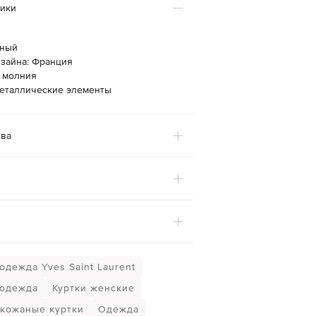
тики
рный
изайна: Франция
: молния
металлические элементы
ва
одежда Yves Saint Laurent
 одежда
Куртки женские
кожаные куртки
Одежда