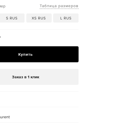
Таблица размеров
мер
S RUS
XS RUS
L RUS
₽
Купить
Заказ в 1 клик
aurent