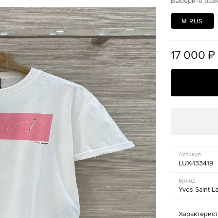
Выберите раз
M RUS
17 000
₽
Артикул
LUX-133419
Бренд
Yves Saint L
Характерис