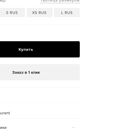
Таблица размеров
мер
S RUS
XS RUS
L RUS
Купить
Заказ в 1 клик
aurent
тики