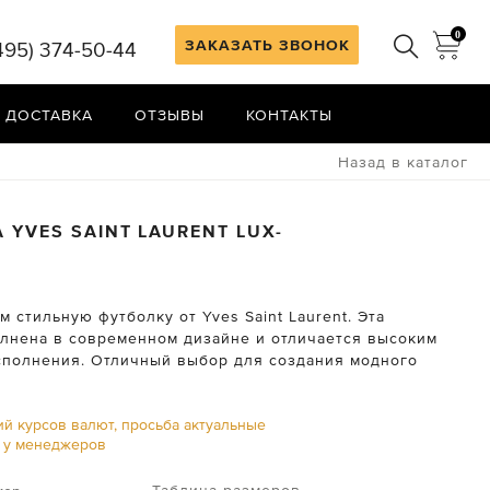
0
ЗАКАЗАТЬ ЗВОНОК
495) 374-50-44
 ДОСТАВКА
ОТЗЫВЫ
КОНТАКТЫ
Назад в каталог
А
YVES SAINT LAURENT
LUX-
 стильную футболку от Yves Saint Laurent. Эта
лнена в современном дизайне и отличается высоким
сполнения. Отличный выбор для создания модного
ий курсов валют, просьба актуальные
ь у менеджеров