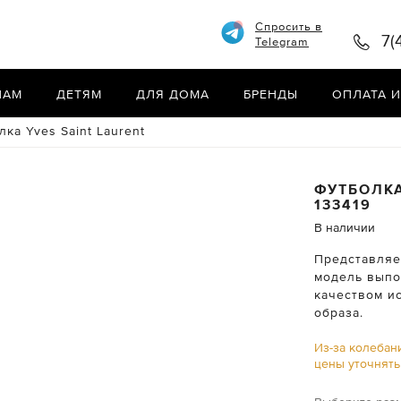
Спросить в
7(
Telegram
НАМ
ДЕТЯМ
ДЛЯ ДОМА
БРЕНДЫ
ОПЛАТА И
лка Yves Saint Laurent
ФУТБОЛК
133419
В наличии
Представляем
модель выпо
качеством и
образа.
Из-за колебан
цены уточнят