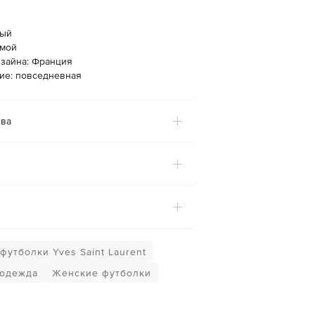
лый
ямой
изайна: Франция
ие: повседневная
ва
футболки Yves Saint Laurent
 одежда
Женские футболки