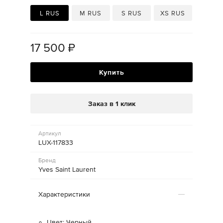
L RUS
M RUS
S RUS
XS RUS
17 500
₽
Купить
Заказ в 1 клик
Артикул
LUX-117833
Бренд
Yves Saint Laurent
Характеристики
Цвет: Черный