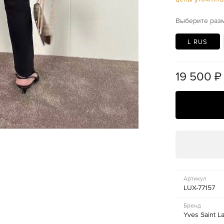
Выберите раз
L RUS
19 500
₽
Артикул
LUX-77157
Бренд
Yves Saint L