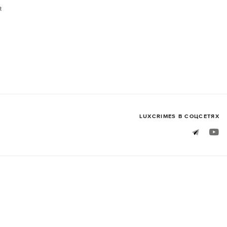
t
LUXСRIMES В СОЦСЕТЯХ