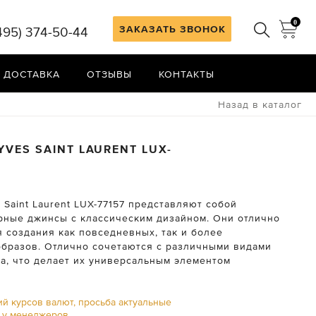
0
ЗАКАЗАТЬ ЗВОНОК
495) 374-50-44
 ДОСТАВКА
ОТЗЫВЫ
КОНТАКТЫ
Назад в каталог
YVES SAINT LAURENT
LUX-
Saint Laurent LUX-77157 представляют собой
рные джинсы с классическим дизайном. Они отлично
я создания как повседневных, так и более
образов. Отлично сочетаются с различными видами
ха, что делает их универсальным элементом
ий курсов валют, просьба актуальные
ь у менеджеров