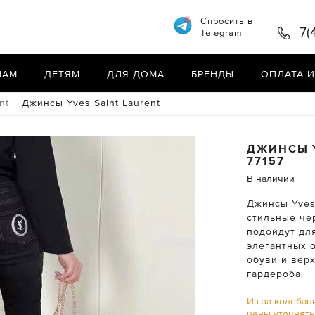
Спросить в
7(
Telegram
НАМ
ДЕТЯМ
ДЛЯ ДОМА
БРЕНДЫ
ОПЛАТА И
nt
Джинсы Yves Saint Laurent
ДЖИНСЫ
77157
В наличии
Джинсы Yves 
стильные че
подойдут дл
элегантных 
обуви и вер
гардероба.
Из-за колебан
цены уточнят