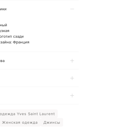
тики
рный
узкая
оготип сзади
изайна: Франция
ва
одежда Yves Saint Laurent
Женская одежда
Джинсы