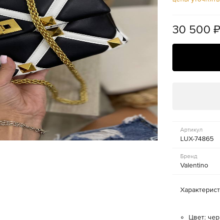
30 500
Артикул
LUX-74865
Бренд
Valentino
Характерис
Цвет: че