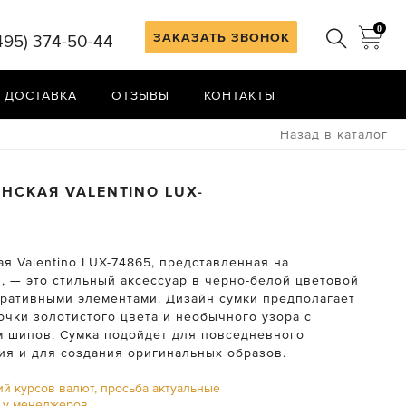
0
ЗАКАЗАТЬ ЗВОНОК
495) 374-50-44
 ДОСТАВКА
ОТЗЫВЫ
КОНТАКТЫ
Назад в каталог
ЕНСКАЯ
VALENTINO
LUX-
я Valentino LUX-74865, представленная на
, — это стильный аксессуар в черно-белой цветовой
оративными элементами. Дизайн сумки предполагает
очки золотистого цвета и необычного узора с
 шипов. Сумка подойдет для повседневного
ия и для создания оригинальных образов.
ий курсов валют, просьба актуальные
ь у менеджеров