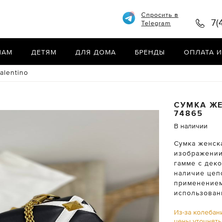
Спросить в
7(
Telegram
НАМ
ДЕТЯМ
ДЛЯ ДОМА
БРЕНДЫ
ОПЛАТА И
alentino
СУМКА Ж
74865
В наличии
Сумка женска
изображении
гамме с дек
наличие цеп
применением
использован
Из-за колебан
цены уточнят