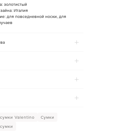
а: золотистый
зайна: Италия
ие: для повседневной носки, для
лучаев
ва
сумки Valentino
Сумки
сумки