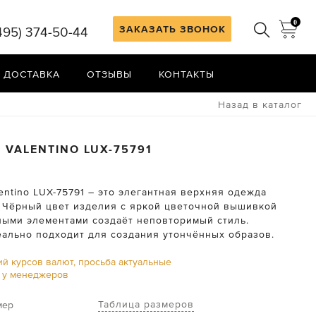
0
ЗАКАЗАТЬ ЗВОНОК
495) 374-50-44
 ДОСТАВКА
ОТЗЫВЫ
КОНТАКТЫ
Назад в каталог
Н
VALENTINO
LUX-75791
entino LUX-75791 – это элегантная верхняя одежда
 Чёрный цвет изделия с яркой цветочной вышивкой
ными элементами создаёт неповторимый стиль.
еально подходит для создания утончённых образов.
ий курсов валют, просьба актуальные
ь у менеджеров
Таблица размеров
мер