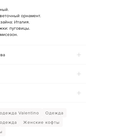
ный.
цветочный орнамент.
зайна: Италия.
жки: пуговицы.
мисезон.
ва
одежда Valentino
Одежда
 одежда
Женские кофты
ы