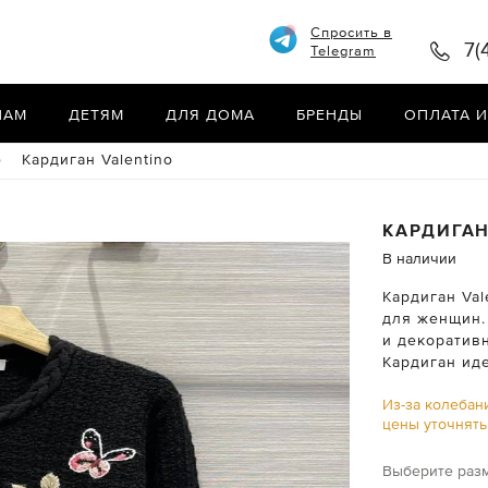
Спросить в
7(
Telegram
НАМ
ДЕТЯМ
ДЛЯ ДОМА
БРЕНДЫ
ОПЛАТА И
o
Кардиган Valentino
КАРДИГА
В наличии
Кардиган Val
для женщин.
и декоратив
Кардиган ид
Из-за колебан
цены уточнят
Выберите раз