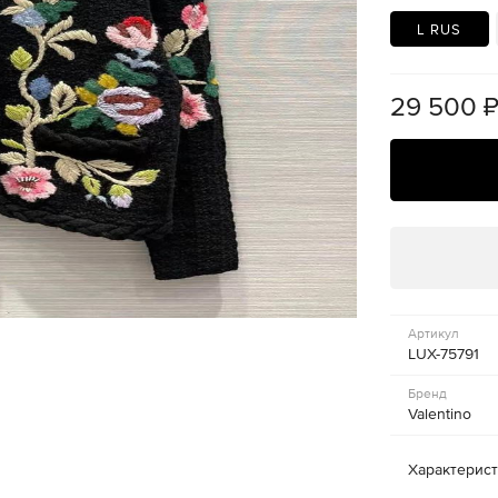
L RUS
29 500
Артикул
LUX-75791
Бренд
Valentino
Характерис