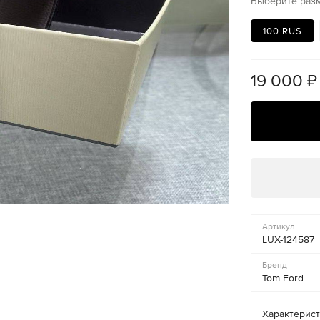
Выберите раз
100 RUS
19 000
₽
Артикул
LUX-124587
Бренд
Tom Ford
Характерис