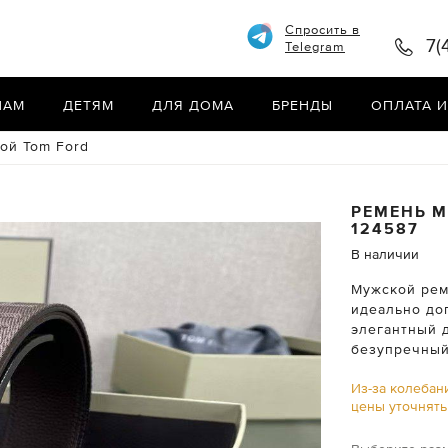
Спросить в
7(
Telegram
НАМ
ДЕТЯМ
ДЛЯ ДОМА
БРЕНДЫ
ОПЛАТА И
ой Tom Ford
РЕМЕНЬ 
124587
В наличии
Мужской рем
идеально до
элегантный 
безупречный
Из-за колебан
цены уточнят