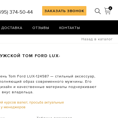
0
ЗАКАЗАТЬ ЗВОНОК
495) 374-50-44
 ДОСТАВКА
ОТЗЫВЫ
КОНТАКТЫ
Назад в каталог
МУЖСКОЙ
TOM FORD
LUX-
ень Tom Ford LUX-124587 — стильный аксессуар,
полняющий образ современного мужчины. Его
дизайн и качественные материалы подчеркивают
 вкус владельца.
ий курсов валют, просьба актуальные
ь у менеджеров