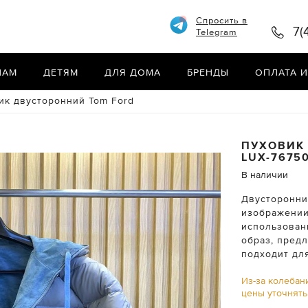
Спросить в
7(
Telegram
НАМ
ДЕТЯМ
ДЛЯ ДОМА
БРЕНДЫ
ОПЛАТА И
ик двусторонний Tom Ford
ПУХОВИК
LUX-7675
В наличии
Двусторонни
изображении
использован
образ, пред
подходит дл
Из-за колебан
цены уточнят