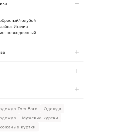
тики
ребристый/голубой
зайна: Италия
ие: повседневный
ва
одежда Tom Ford
Одежда
одежда
Мужские куртки
кожаные куртки