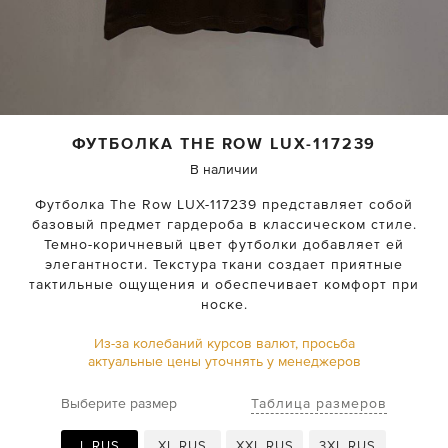
ФУТБОЛКА
THE ROW
LUX-117239
В наличии
Футболка The Row LUX-117239 представляет собой
базовый предмет гардероба в классическом стиле.
Темно-коричневый цвет футболки добавляет ей
элегантности. Текстура ткани создает приятные
тактильные ощущения и обеспечивает комфорт при
носке.
Из-за колебаний курсов валют, просьба
актуальные цены уточнять у менеджеров
Таблица размеров
Выберите размер
L RUS
XL RUS
XXL RUS
3XL RUS