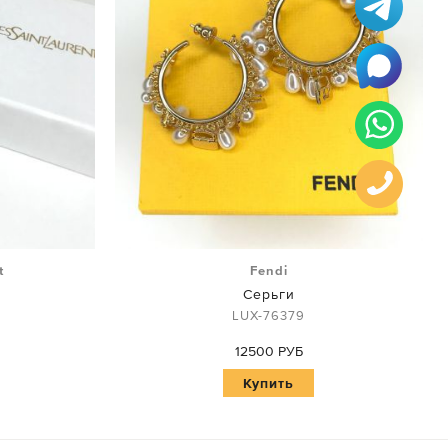
t
Fendi
Серьги
LUX-76379
12500 РУБ
Купить