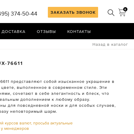
0
ЗАКАЗАТЬ ЗВОНОК
495) 374-50-44
 ДОСТАВКА
ОТЗЫВЫ
КОНТАКТЫ
Назад в каталог
UX-76611
76611 представляют собой изысканное украшение в
 цвете, выполненное в современном стиле. Эти
нями, сочетают в себе элегантность и блеск, что
деальным дополнением к любому образу.
ны для повседневной носки и для особых случаев,
разу неповторимый шарм.
ий курсов валют, просьба актуальные
ь у менеджеров