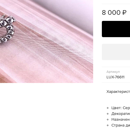
8 000
₽
Артикул
LUX-76611
Характерис
Цвет: Се
Декорати
Назначен
Страна ди