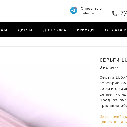
Спросить в
7(
Telegram
НАМ
ДЕТЯМ
ДЛЯ ДОМА
БРЕНДЫ
ОПЛАТА И
СЕРЬГИ
L
В наличии
Серьги LUX-
серебристом
серьги с кам
делает их и
Предназначе
придавая об
Из-за колебан
цены уточнят