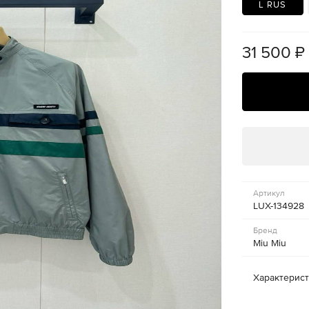
L RUS
31 500
₽
Артикул
LUX-134928
Бренд
Miu Miu
Характерис