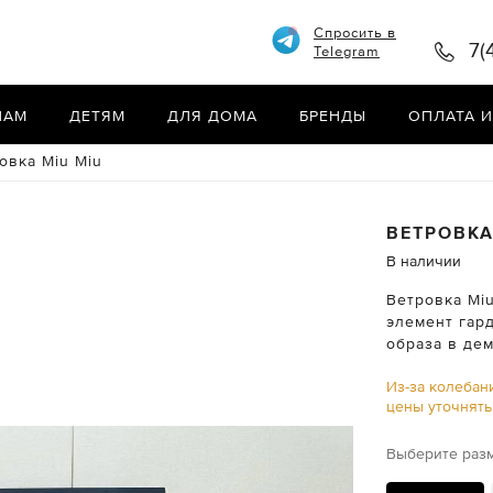
Спросить в
7(
Telegram
НАМ
ДЕТЯМ
ДЛЯ ДОМА
БРЕНДЫ
ОПЛАТА И
овка Miu Miu
ВЕТРОВК
В наличии
Ветровка Mi
элемент гар
образа в де
Из-за колебан
цены уточнят
Выберите раз