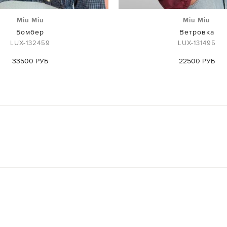
Miu Miu
Miu Miu
Бомбер
Ветровка
LUX-132459
LUX-131495
33500 РУБ
22500 РУБ