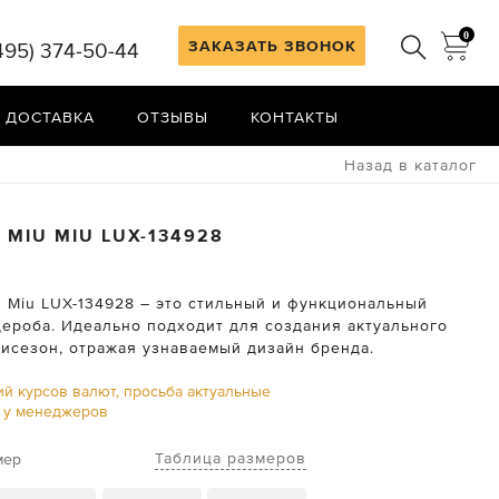
0
ЗАКАЗАТЬ ЗВОНОК
495) 374-50-44
 ДОСТАВКА
ОТЗЫВЫ
КОНТАКТЫ
Назад в каталог
А
MIU MIU
LUX-134928
u Miu LUX-134928 – это стильный и функциональный
дероба. Идеально подходит для создания актуального
мисезон, отражая узнаваемый дизайн бренда.
ий курсов валют, просьба актуальные
ь у менеджеров
Таблица размеров
мер