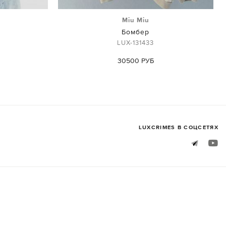
Miu Miu
Бомбер
LUX-131433
30500 РУБ
LUXСRIMES В СОЦСЕТЯХ