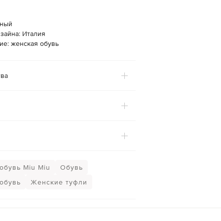
рный
зайна: Италия
ие: женская обувь
ва
обувь Miu Miu
Обувь
обувь
Женские туфли