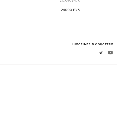
LUX-109470
24000 РУБ
LUXСRIMES В СОЦСЕТЯХ