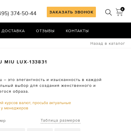
0
ЗАКАЗАТЬ ЗВОНОК
495) 374-50-44
 ДОСТАВКА
ОТЗЫВЫ
КОНТАКТЫ
Назад в каталог
U MIU
LUX-133831
u – это элегантность и изысканность в каждой
альный выбор для создания женственного и
гося образа.
ий курсов валют, просьба актуальные
ь у менеджеров
Таблица размеров
мер