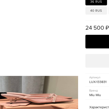
36 RUS
40 RUS
24 500
Артикул
LUX-133831
Бренд
Miu Miu
Характерис