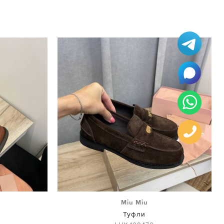
Miu Miu
Туфли