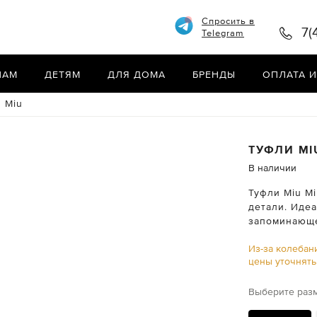
Спросить в
7(
Telegram
НАМ
ДЕТЯМ
ДЛЯ ДОМА
БРЕНДЫ
ОПЛАТА И
 Miu
ТУФЛИ
MI
В наличии
Туфли Miu Mi
детали. Иде
запоминающе
Из-за колебан
цены уточнят
Выберите раз