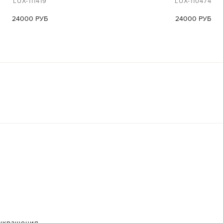
LUX-111419
LUX-110474
24000 РУБ
24000 РУБ
украшения