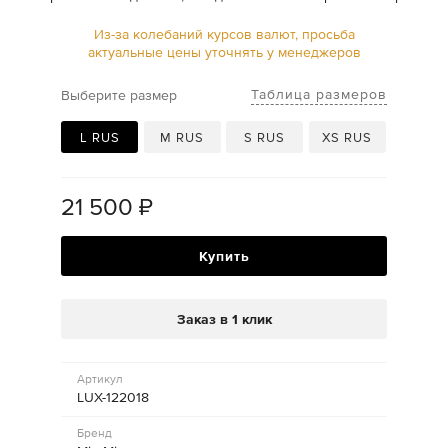
Из-за колебаний курсов валют, просьба
актуальные цены уточнять у менеджеров
Таблица размеров
Выберите размер
L RUS
M RUS
S RUS
XS RUS
21 500
₽
Купить
Заказ в 1 клик
Артикул
LUX-122018
Бренд