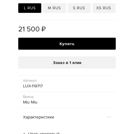
L RUS
M RUS
S RUS
XS RUS
21 500
₽
Купить
Заказ в 1 клик
Артикул
LUX-119717
Бренд
Miu Miu
Характеристики
Цвет: кремовый