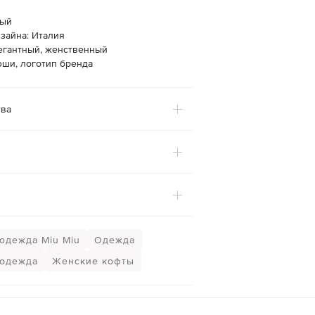
лый
зайна: Италия
легантный, женственный
юши, логотип бренда
ва
одежда Miu Miu
Одежда
 одежда
Женские кофты