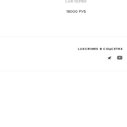
LUX-133190
18000 РУБ
LUXСRIMES В СОЦСЕТЯХ