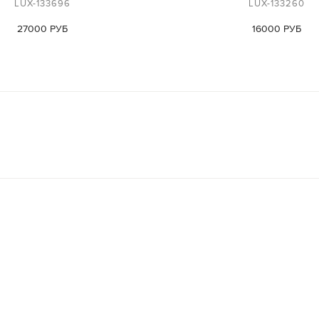
LUX-133696
LUX-133260
27000 РУБ
16000 РУБ