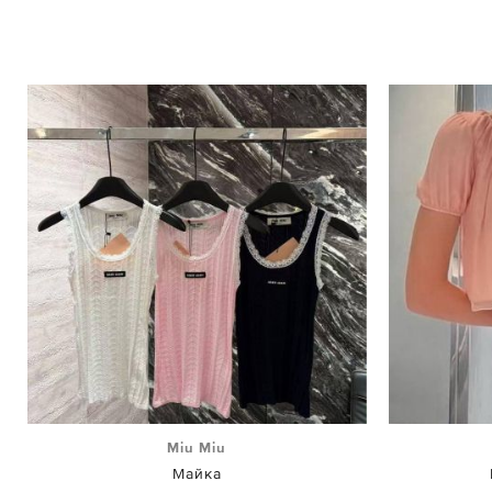
Miu Miu
Майка