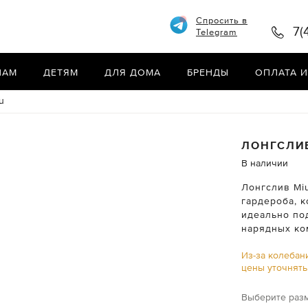
Спросить в
7(
Telegram
НАМ
ДЕТЯМ
ДЛЯ ДОМА
БРЕНДЫ
ОПЛАТА И
u
ЛОНГСЛ
В наличии
Лонгслив Mi
гардероба, 
идеально по
нарядных ко
Из-за колебан
цены уточнят
Выберите раз