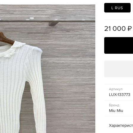
L RUS
21 000
₽
Артикул
LUX-133773
Бренд
Miu Miu
Характерис