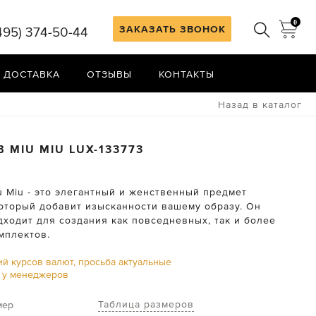
0
ЗАКАЗАТЬ ЗВОНОК
495) 374-50-44
 ДОСТАВКА
ОТЗЫВЫ
КОНТАКТЫ
Назад в каталог
ИВ
MIU MIU
LUX-133773
u Miu - это элегантный и женственный предмет
который добавит изысканности вашему образу. Он
дходит для создания как повседневных, так и более
мплектов.
ий курсов валют, просьба актуальные
ь у менеджеров
Таблица размеров
мер