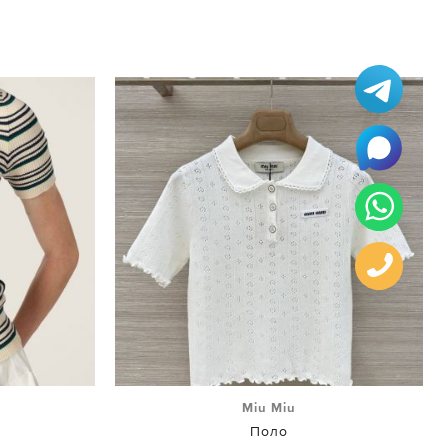
Miu Miu
Поло