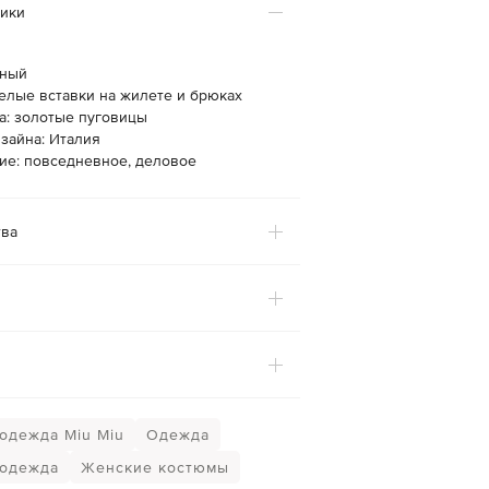
тики
рный
белые вставки на жилете и брюках
а: золотые пуговицы
зайна: Италия
ие: повседневное, деловое
ва
одежда Miu Miu
Одежда
 одежда
Женские костюмы