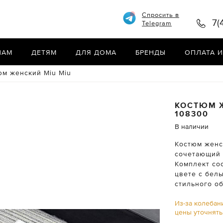
Спросить в
7(
Telegram
НАМ
ДЕТЯМ
ДЛЯ ДОМА
БРЕНДЫ
ОПЛАТА И
юм женский Miu Miu
КОСТЮМ 
108300
В наличии
Костюм женс
сочетающий 
Комплект со
цвете с бел
стильного об
Из-за колебан
цены уточнят