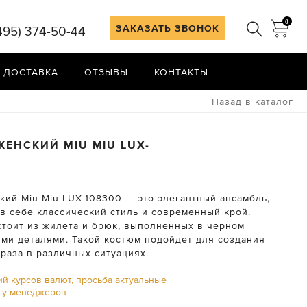
0
ЗАКАЗАТЬ ЗВОНОК
495) 374-50-44
 ДОСТАВКА
ОТЗЫВЫ
КОНТАКТЫ
Назад в каталог
ЖЕНСКИЙ
MIU MIU
LUX-
кий Miu Miu LUX-108300 — это элегантный ансамбль,
в себе классический стиль и современный крой.
стоит из жилета и брюк, выполненных в черном
ыми деталями. Такой костюм подойдет для создания
раза в различных ситуациях.
ий курсов валют, просьба актуальные
ь у менеджеров