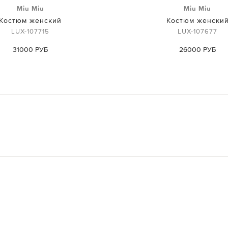
Miu Miu
Miu Miu
Костюм женский
Костюм женски
LUX-107715
LUX-107677
31000 РУБ
26000 РУБ