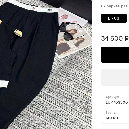
Выберите раз
L RUS
34 500
₽
Артикул
LUX-108300
Бренд
Miu Miu