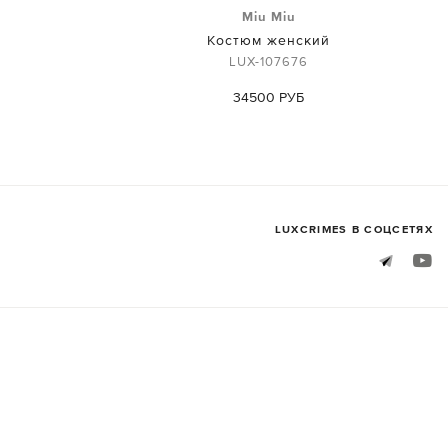
Miu Miu
й
Костюм женский
LUX-107676
34500 РУБ
LUXСRIMES В СОЦСЕТЯХ