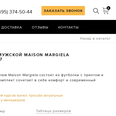
0
ЗАКАЗАТЬ ЗВОНОК
495) 374-50-44
 ДОСТАВКА
ОТЗЫВЫ
КОНТАКТЫ
Назад в каталог
МУЖСКОЙ
MAISON MARGIELA
7
юм Maison Margiela состоит из футболки с принтом и
комплект сочетает в себе комфорт и современный
ий курсов валют, просьба актуальные
ь у менеджеров
Таблица размеров
мер