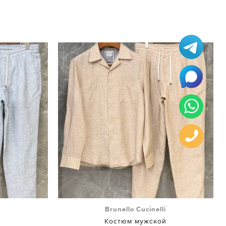
i
Brunello Cucinelli
й
Костюм мужской