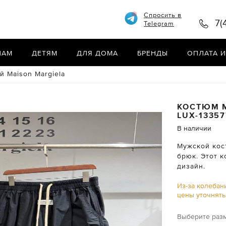
Спросить в
7(
Telegram
НАМ
ДЕТЯМ
ДЛЯ ДОМА
БРЕНДЫ
ОПЛАТА И
 Maison Margiela
КОСТЮМ 
LUX-13357
В наличии
Мужской кост
брюк. Этот 
дизайн.
Из-за колебан
цены уточнят
Выберите раз