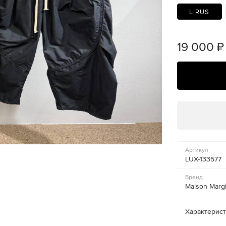
L RUS
19 000
₽
Артикул
LUX-133577
Бренд
Maison Margi
Характерис