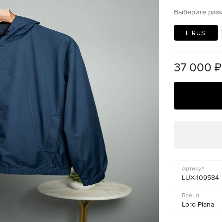
Выберите раз
L RUS
37 000
₽
Артикул
LUX-109584
Бренд
Loro Piana