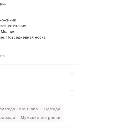
тики
но-синий
зайна: Италия
: Молния
ие: Повседневная носка
ва
одежда Loro Piana
Одежда
одежда
Мужские ветровки