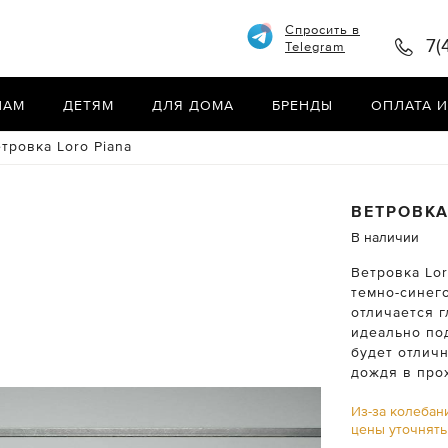
Спросить в
7(
Telegram
НАМ
ДЕТЯМ
ДЛЯ ДОМА
БРЕНДЫ
ОПЛАТА И
тровка Loro Piana
ВЕТРОВК
В наличии
Ветровка Lor
темно-синег
отличается 
идеально по
будет отлич
дождя в про
Из-за колебан
цены уточнят