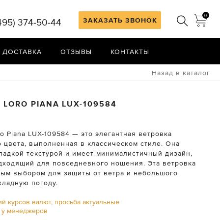
0
ЗАКАЗАТЬ ЗВОНОК
495) 374-50-44
 ДОСТАВКА
ОТЗЫВЫ
КОНТАКТЫ
Назад в каталог
А
LORO PIANA
LUX-109584
o Piana LUX-109584 — это элегантная ветровка
о цвета, выполненная в классическом стиле. Она
гладкой текстурой и имеет минималистичный дизайн,
дходящий для повседневного ношения. Эта ветровка
ным выбором для защиты от ветра и небольшого
хладную погоду.
ий курсов валют, просьба актуальные
ь у менеджеров