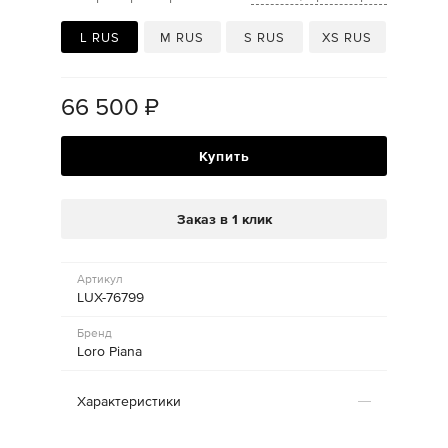
L RUS
M RUS
S RUS
XS RUS
66 500
₽
Купить
Заказ в 1 клик
Артикул
LUX-76799
Бренд
Loro Piana
Характеристики