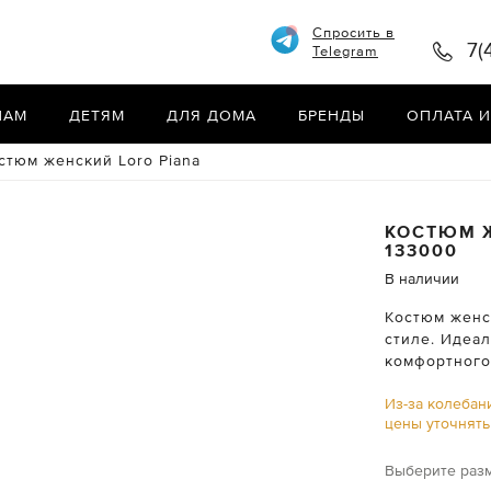
Спросить в
7(
Telegram
НАМ
ДЕТЯМ
ДЛЯ ДОМА
БРЕНДЫ
ОПЛАТА И
стюм женский Loro Piana
КОСТЮМ 
133000
В наличии
Костюм женс
стиле. Идеа
комфортного
Из-за колебан
цены уточнят
Выберите раз