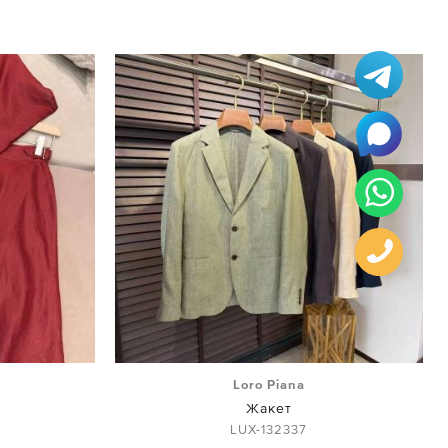
Loro Piana
й
Жакет
LUX-132337