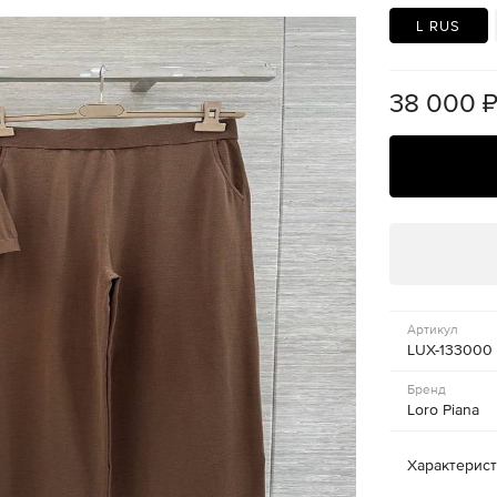
L RUS
38 000
Артикул
LUX-133000
Бренд
Loro Piana
Характерис