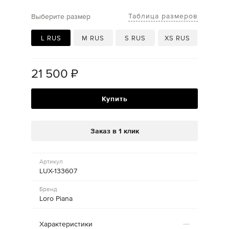
Таблица размеров
Выберите размер
L RUS
M RUS
S RUS
XS RUS
21 500
₽
Купить
Заказ в 1 клик
Артикул
LUX-133607
Бренд
Loro Piana
Характеристики