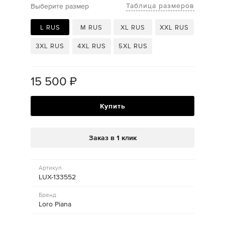
Таблица размеров
Выберите размер
L RUS
M RUS
XL RUS
XXL RUS
3XL RUS
4XL RUS
5XL RUS
15 500
₽
Купить
Заказ в 1 клик
Артикул
LUX-133552
Бренд
Loro Piana