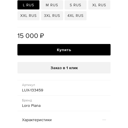
L RUS
M RUS
S RUS
XL RUS
XXL RUS
3XL RUS
4XL RUS
15 000
₽
Купить
Заказ в 1 клик
Артикул
LUX-133459
Бренд
Loro Piana
Характеристики