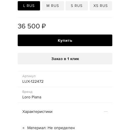
L RUS
M RUS
S RUS
XS RUS
36 500
₽
Купить
Заказ в 1 клик
Артикул
LUX-122472
Бренд
Loro Piana
Характеристики
Материал: Не определен