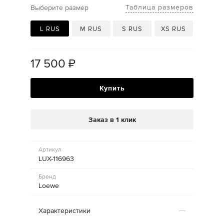
Таблица размеров
Выберите размер
L RUS
M RUS
S RUS
XS RUS
17 500
₽
Купить
Заказ в 1 клик
Артикул
LUX-116963
Бренд
Loewe
Характеристики