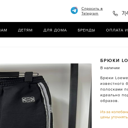
Спросить в
7(
Telegram
НАМ
ДЕТЯМ
ДЛЯ ДОМА
БРЕНДЫ
ОПЛАТА И
БРЮКИ
L
В наличии
Брюки Loewe
известного 
полосками п
идеально по
образов.
Из-за колебан
цены уточнят