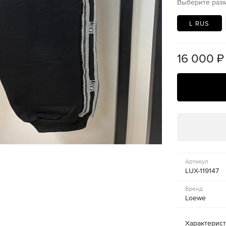
Выберите раз
L RUS
16 000
₽
Артикул
LUX-119147
Бренд
Loewe
Характерис