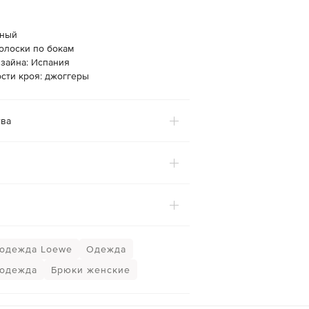
рный
олоски по бокам
изайна: Испания
сти кроя: джоггеры
ва
одежда Loewe
Одежда
 одежда
Брюки женские