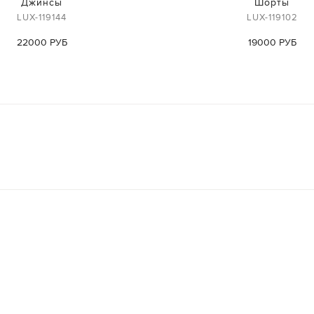
Джинсы
Шорты
LUX-119144
LUX-119102
22000 РУБ
19000 РУБ