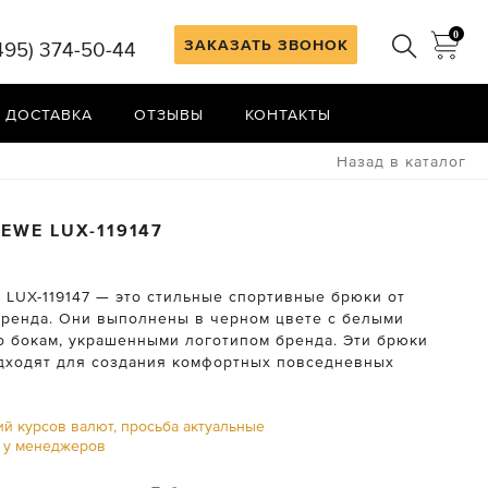
0
ЗАКАЗАТЬ ЗВОНОК
495) 374-50-44
 ДОСТАВКА
ОТЗЫВЫ
КОНТАКТЫ
Назад в каталог
OEWE
LUX-119147
 LUX-119147 — это стильные спортивные брюки от
бренда. Они выполнены в черном цвете с белыми
о бокам, украшенными логотипом бренда. Эти брюки
дходят для создания комфортных повседневных
ий курсов валют, просьба актуальные
ь у менеджеров